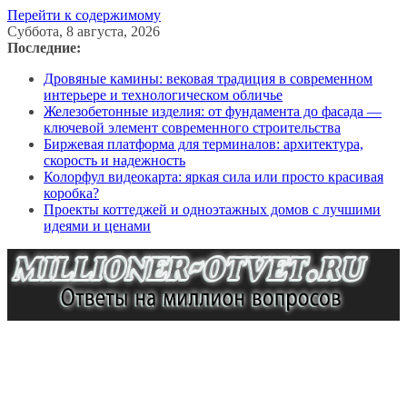
Перейти к содержимому
Суббота, 8 августа, 2026
Последние:
Дровяные камины: вековая традиция в современном
интерьере и технологическом обличье
Железобетонные изделия: от фундамента до фасада —
ключевой элемент современного строительства
Биржевая платформа для терминалов: архитектура,
скорость и надежность
Колорфул видеокарта: яркая сила или просто красивая
коробка?
Проекты коттеджей и одноэтажных домов с лучшими
идеями и ценами