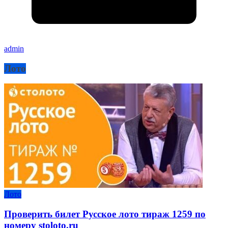
admin
Лото
Лото
Проверить билет Русское лото тираж 1259 по
номеру stoloto.ru