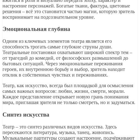
вжиться в роли и визуально передать эпоху, характер и
настроение персонажей. Богатые ткани, фактура, цветовые
решения – всё это становится частью магии, которую зритель
воспринимает на подсознательном уровне.
Эмоциональная глубина
Одним из ключевых элементов театра является его
способность трогать самые глубокие струны души.
Театральные постановки охватывают широкий спектр тем –
от трагедий до комедий, от философских размышлений до
бытовых ситуаций. Через эмоциональные переживания
героев, их внутреннюю борьбу и выбор, зритель находит
отклик в собственных чувствах и переживаниях.
Театр, как искусство, всегда был площадкой для осмысления
самых важных вопросов: любви, жизни, смерти, морали.
Каждое представление открывает новую грань понимания
мира, приглашая зрителя не только смотреть, но и задуматься.
Синтез искусства
Театр – это синтез различных видов искусства. Здесь
пересекаются литература, музыка, танец, живопись.
Музыкальные партитуры создают настроение, подчёркивают