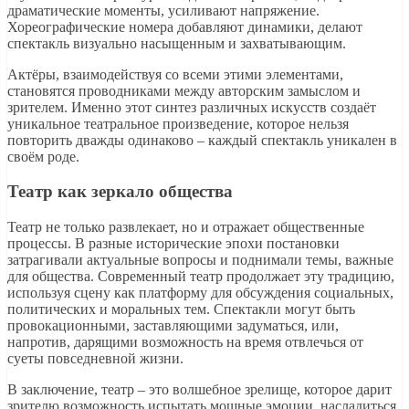
драматические моменты, усиливают напряжение.
Хореографические номера добавляют динамики, делают
спектакль визуально насыщенным и захватывающим.
Актёры, взаимодействуя со всеми этими элементами,
становятся проводниками между авторским замыслом и
зрителем. Именно этот синтез различных искусств создаёт
уникальное театральное произведение, которое нельзя
повторить дважды одинаково – каждый спектакль уникален в
своём роде.
Театр как зеркало общества
Театр не только развлекает, но и отражает общественные
процессы. В разные исторические эпохи постановки
затрагивали актуальные вопросы и поднимали темы, важные
для общества. Современный театр продолжает эту традицию,
используя сцену как платформу для обсуждения социальных,
политических и моральных тем. Спектакли могут быть
провокационными, заставляющими задуматься, или,
напротив, дарящими возможность на время отвлечься от
суеты повседневной жизни.
В заключение, театр – это волшебное зрелище, которое дарит
зрителю возможность испытать мощные эмоции, насладиться