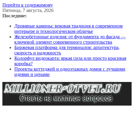
Перейти к содержимому
Пятница, 7 августа, 2026
Последние:
Дровяные камины: вековая традиция в современном
интерьере и технологическом обличье
Железобетонные изделия: от фундамента до фасада —
ключевой элемент современного строительства
Биржевая платформа для терминалов: архитектура,
скорость и надежность
Колорфул видеокарта: яркая сила или просто красивая
коробка?
Проекты коттеджей и одноэтажных домов с лучшими
идеями и ценами