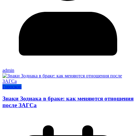
admin
Гороскоп
Знаки Зодиака в браке: как меняются отношения
после ЗАГСа