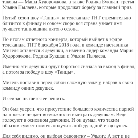
таковы — Маша Худорожкова, а также Родика Букшан, третья
Ульяна Пылаева, которые продолжат борьбу за главный приз.
Пятый сезон шоу «Танцы» на телеканале ТНТ стремительно
близится к финалу и совсем скоро вся страна узнает имя
лучшего танцовщика пятого сезона.
По итогам отчетного концерта, который выйдет в эфире
телеканала ТНТ 8 декабря 2018 года, в команде наставника
Мигеля останется 3 девушки, а именно лидер команды Мария
Худорожкова, Родика Букшан и Ульяна Пылаева.
Именно эти девушки будут бороться сначала за выход в финал,
а потом за победу в шоу «Танцы».
Мигель поставил перед собой сложную задачу, набрав в свою
команду одних девушек.
И сейчас пытается ее решить.
Он был уверен, что присутствие большого количества парней
на проекте не дает возможности выиграть девушкам. Ведь
голосуют в основном девчонки. И он думал, что таким
образом сумеет помочь получить победу одной из девушек.
Для себя видимо, он выбрал фаворитку – Ульяну. А вот и не