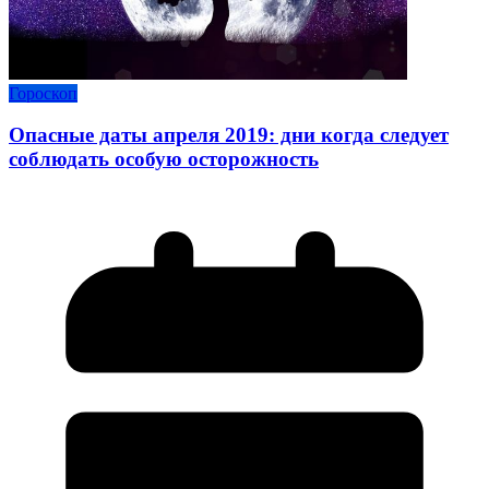
Гороскоп
Опасные даты апреля 2019: дни когда следует
соблюдать особую осторожность