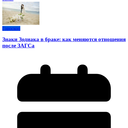
Гороскоп
Знаки Зодиака в браке: как меняются отношения
после ЗАГСа