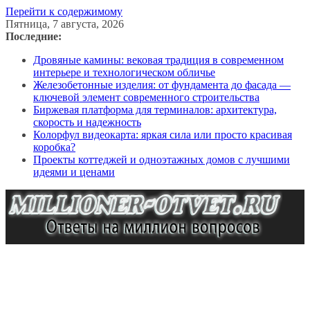
Перейти к содержимому
Пятница, 7 августа, 2026
Последние:
Дровяные камины: вековая традиция в современном
интерьере и технологическом обличье
Железобетонные изделия: от фундамента до фасада —
ключевой элемент современного строительства
Биржевая платформа для терминалов: архитектура,
скорость и надежность
Колорфул видеокарта: яркая сила или просто красивая
коробка?
Проекты коттеджей и одноэтажных домов с лучшими
идеями и ценами