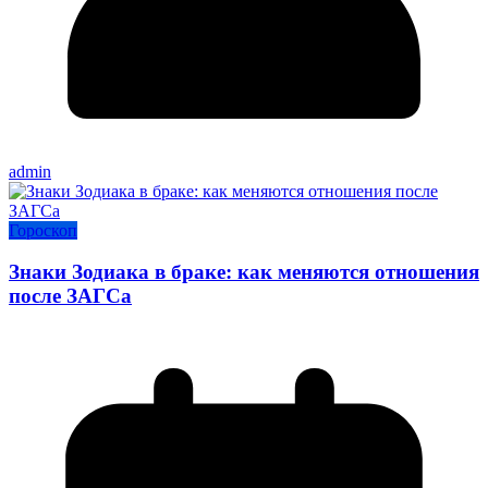
admin
Гороскоп
Знаки Зодиака в браке: как меняются отношения
после ЗАГСа