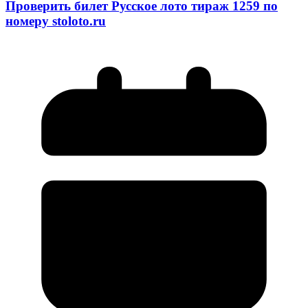
Проверить билет Русское лото тираж 1259 по
номеру stoloto.ru