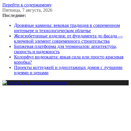
Перейти к содержимому
Пятница, 7 августа, 2026
Последние:
Дровяные камины: вековая традиция в современном
интерьере и технологическом обличье
Железобетонные изделия: от фундамента до фасада —
ключевой элемент современного строительства
Биржевая платформа для терминалов: архитектура,
скорость и надежность
Колорфул видеокарта: яркая сила или просто красивая
коробка?
Проекты коттеджей и одноэтажных домов с лучшими
идеями и ценами