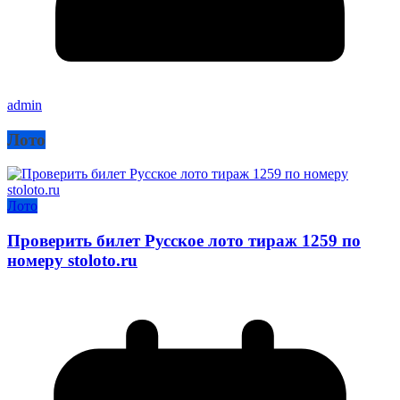
admin
Лото
Лото
Проверить билет Русское лото тираж 1259 по
номеру stoloto.ru