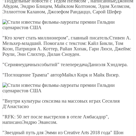
"Поддельные новости с Тедом Нелмсом", написанныеДжоном
Абудом, Эндрю Блицем, Майклом Колтоном, Эдом Хелмсом,
Эллиоттом Каланом, Джозефом Рандаццо, Сарой Шефер
"Кто хочет стать миллионером", главный писатель:Стивен А.
Мельхер-младший. Помогали с текстом: Кайл Бикли, Том
Коэн, Патриция А. Коттер, Райан Хопак, Гари Люси, Джеймс
Роули, Энн Слихтер, Дилан Сноуден.
"Сериянеудачныхсобытий" телепередачаДаниэля Хэндлера.
"Поглощение Трампа" авторМайкл Кирк и Майк Визер.
"Внутри культуры сексизма на массовых играх Сесилия
Д'Анастасио
"RFK: 50 лет после выстрелов в отеле Амбасадор",
написаноЭндрю Эвансом.
"Звездный путь для Эмми из Creative Arts 2018 года" Шон