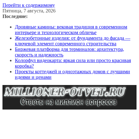
Перейти к содержимому
Пятница, 7 августа, 2026
Последние:
Дровяные камины: вековая традиция в современном
интерьере и технологическом обличье
Железобетонные изделия: от фундамента до фасада —
ключевой элемент современного строительства
Биржевая платформа для терминалов: архитектура,
скорость и надежность
Колорфул видеокарта: яркая сила или просто красивая
коробка?
Проекты коттеджей и одноэтажных домов с лучшими
идеями и ценами