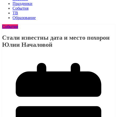
Праздники
События
ТВ
Образование
События
Стали известны дата и место похорон
Юлии Началовой