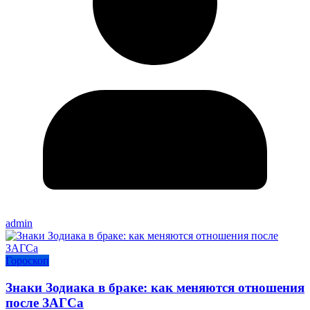
admin
Гороскоп
Знаки Зодиака в браке: как меняются отношения
после ЗАГСа