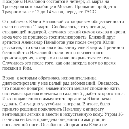
Похороны Началовой состоятся в четверг, 21 марта на
Троекуровском кладбище в Москве. Прощание пройдет в
Траурном зале с 12 до 14 часов, передает ТАСС.
О проблемах Юлии Началовой со здоровьем общественности
стало известно 11 марта. Сообщалось, что у певицы,
страдающей подагрой, случился резкий скачок сахара в крови,
из-за чего ее пришлось госпитализировать. Близкий друг
артистки Александр Панайотов уже после смерти Юлии
рассказал, что она попала в больницу еще 8 марта. Причиной
беспокойства Началовой стали пятна неизвестного
происхождения, которыми начало покрываться ее тело.
Случилось это после того, как она натерла ногу во время
поездки в Рим.
Врачи, к которым обратилась исполнительница,
диагностировали у нее целый ряд заболеваний. Оказалось,
что помимо подагры, знаменитости мешает спокойно жить
системная красная волчанка и сахарный диабет второго типа.
Из-за подавленного иммунитета организм Юлии начал
сдавать. Ситуацию усугубила гангрена. В итоге, было
принято решение подключить Началову к аппарату
вентиляции легких и ввести в искуственную кому. Утром 16-
го числа ей была проведена операция по ампутации
воспаленной ноги. Ослабленный организм Юлии не