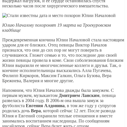
выдержал нагрузок, и ее сердце остановилась спустя
несколько часов после хирургического вмешательства.
Юлию Началову похоронят 19 марта на Троекуровском
кладбище
Преждевременная кончина Юлии Началовой стала настоящим
ударом для ее близких. Отец певицы Виктор Началов
признался, что они до сих пор не могут поверить в
случившееся. Гложет семью и то, что последние дни своей
жизни певицы провела в коме. Свои соболезнования близким
Юлии выразили ее многочисленные коллеги и друзья. Так, о
кончине исполнительницы высказались Алла Пугачева,
Филипп Киркоров, Максим Галкин, Ольга Бузова, Вера
Брежнева, Валерия и многие другие.
Напомним, что Юлия Началова дважды была замужем. С
первым мужем, музыкантом
Дмитрием Ланским
, певица
развелась в 2004 году. В 2006-м она вышла замуж за
футболиста
Евгения Алдонина
, в том же году у супругов
родилась дочь
Вера
, которой сейчас 12 лет. После развода
Юлия и Евгений сохранили теплые отношения и вместе
занимались воспитанием наследницы. По сообщениям
инсайдеров, сейчас Вера будет жить с отцом.