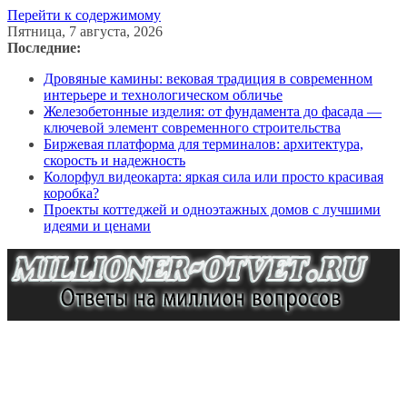
Перейти к содержимому
Пятница, 7 августа, 2026
Последние:
Дровяные камины: вековая традиция в современном
интерьере и технологическом обличье
Железобетонные изделия: от фундамента до фасада —
ключевой элемент современного строительства
Биржевая платформа для терминалов: архитектура,
скорость и надежность
Колорфул видеокарта: яркая сила или просто красивая
коробка?
Проекты коттеджей и одноэтажных домов с лучшими
идеями и ценами