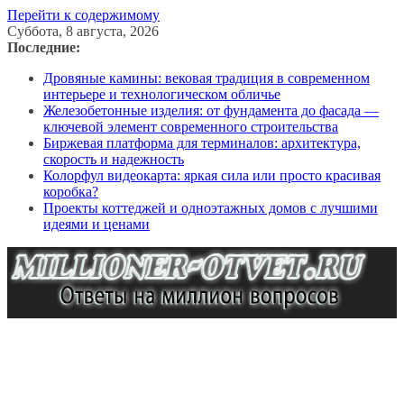
Перейти к содержимому
Суббота, 8 августа, 2026
Последние:
Дровяные камины: вековая традиция в современном
интерьере и технологическом обличье
Железобетонные изделия: от фундамента до фасада —
ключевой элемент современного строительства
Биржевая платформа для терминалов: архитектура,
скорость и надежность
Колорфул видеокарта: яркая сила или просто красивая
коробка?
Проекты коттеджей и одноэтажных домов с лучшими
идеями и ценами