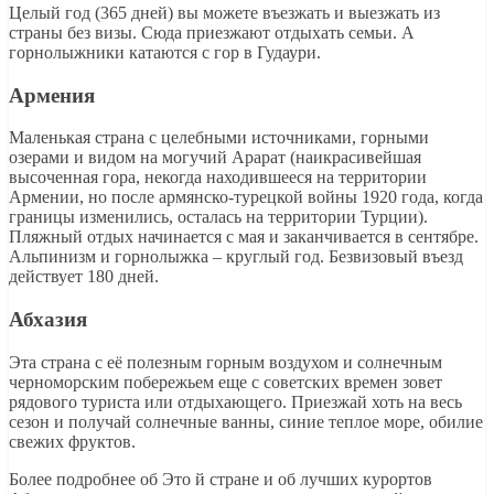
Целый год (365 дней) вы можете въезжать и выезжать из
страны без визы. Сюда приезжают отдыхать семьи. А
горнолыжники катаются с гор в Гудаури.
Армения
Маленькая страна с целебными источниками, горными
озерами и видом на могучий Арарат (наикрасивейшая
высоченная гора, некогда находившееся на территории
Армении, но после армянско-турецкой войны 1920 года, когда
границы изменились, осталась на территории Турции).
Пляжный отдых начинается с мая и заканчивается в сентябре.
Альпинизм и горнолыжка – круглый год. Безвизовый въезд
действует 180 дней.
Абхазия
Эта страна с её полезным горным воздухом и солнечным
черноморским побережьем еще с советских времен зовет
рядового туриста или отдыхающего. Приезжай хоть на весь
сезон и получай солнечные ванны, синие теплое море, обилие
свежих фруктов.
Более подробнее об Это й стране и об лучших курортов