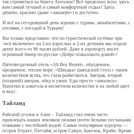
так стремиться на берега Анталии? Всё предельно ясно, здесь
вам самый лучший и самый комфортный отдых! Здесь
дёшево, красиво (даже «лакшери») и доступно.
И всё на сегодняшний день хорошо с турами, авиабилетами, с
отелями, с погодой в Турции!
Вы только представьте, что по туристической путёвке при
«всё включено» на 2-их взрослых и 2-их детишек мы отдали
денег всего-то 96 тысяч рублей. Даже в аэропорту висит
огромный банер по-русски «Добро пожаловать домой»!
Пятизвездочный отель «Ali Bey Resort», обалденное,
прозрачное, теплое море. «Шведка» (шведский стол) с таким
количеством яства, что глаза разбегаются. Завтрак, второй
(поздний) завтрак, обед и ужин. Еды просто «завались».
Напитки и алкоголь в несметном количестве и на любой цвет
и вкус.
Тайланд
Райский уголок в Азии – Тайланд стал очень часто
привлекать наших земляков своими почти белыми песчаными
пляжами с чистейшей водой. Самые популярные курорты —
остров Пхукет, Паттайя, остров Самуи, Бангкок, Краби. Время