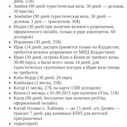
дней, 25$)
Замбия (90 дней туристическая виза, 30 дней — деловая,
50 баксов)
Зимбабве (90 дней туристическая виза, 30 дней —
деловая, 3 дня — транзитная, 30$)
Индия (30 дней при наличии визового разрешения,
оформленного онлайн, только в ряде аэропортов, 60
долларов)
Иордания (30 дней, 55$)
Ирак (14 дней, распространяется только на Курдистан,
требуется визовое разрешение от МИД Курдистана)
Иран (30 дней, острова Киш и Кешм не требуют визы,
30-80 евро), а были всего лишь 14 дней, для
туристических групповых поездок в Иран виза теперь
не требуется
Кабо-Верде (30 дней, 20 евро)
Камбоджа (1 месяц, 35$)
Катар (1 месяц, 27$, на карте 1500 долларов)
Кения (3 месяца, с 01.09.2015 при наличии eVisa, 51$)
Кипр (90 дней, бесплатно при наличии proVisa,
оформленной онлайн)
Китай (только о. Хайнань — до 15 дней, а/п Далянь —
транзит 7 дней, ряд наземных КПП для жителей
приграничных
территорий)