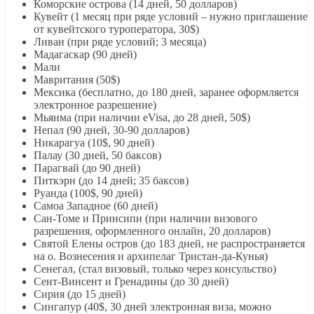
Коморские острова (14 дней, 50 долларов)
Кувейт (1 месяц при ряде условий – нужно приглашение
от кувейтского туроператора, 30$)
Ливан (при ряде условий; 3 месяца)
Мадагаскар (90 дней)
Мали
Мавритания (50$)
Мексика (бесплатно, до 180 дней, заранее оформляется
электронное разрешение)
Мьянма (при наличии eVisa, до 28 дней, 50$)
Непал (90 дней, 30-90 долларов)
Никарагуа (10$, 90 дней)
Палау (30 дней, 50 баксов)
Парагвай (до 90 дней)
Питкэрн (до 14 дней; 35 баксов)
Руанда (100$, 90 дней)
Самоа Западное (60 дней)
Сан-Томе и Принсипи (при наличии визового
разрешения, оформленного онлайн, 20 долларов)
Святой Елены остров (до 183 дней, не распространяется
на о. Вознесения и архипелаг Тристан-да-Кунья)
Сенегал, (стал визовый, только через консульство)
Сент-Винсент и Гренадины (до 30 дней)
Сирия (до 15 дней)
Сингапур (40$, 30 дней электронная виза, можно