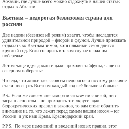
Абхазии, где лучше всего можно отдохнуть в нашей статье:
отдых в Абхазии.
Вьетнам – недорогая безвизовая страна для
россиян
Две недели (безвизовый режим) хватит, чтобы насладится
удивительной природой – флорой и фауной. Лучше приезжать
отдыхать во Вьетнам зимой, хотя пляжный сезон длится
круглый год. Если говорить в таком случае о южном
побережье.
Летом чаще идут дожди и даже проходят тайфуны, чаще на
северном побережье.
Что еда, что жилье здесь совсем недорогое и поэтому россияне
стали посещать Вьетнам каждый год всё больше и больше.
P.S.: Если же совсем «не заморачиваться» ни с визой, ни с
загранпаспортом – не проходить эти «круги ада»
бюрократических правил и законов, то вам стоит обратить
внимание на то, что лежит перед самым вашим носом – юг
России, и уж наш Крым, Краснодарский край.
P.P.S.: По мере изменений и введений новых правил, этот