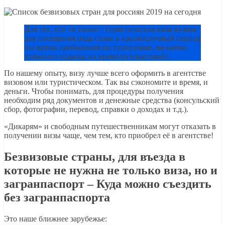
Для тех, кто «в танке»: туристическая виза нужна
для посещения ряда стран в краткосрочный период
(на время пребывания по турпутевке, на время
пляжного отдыха, во время путешествий).
По нашему опыту, визу лучше всего оформить в агентстве
визовом или туристическом. Так вы сэкономите и время, и
деньги. Чтобы понимать, для процедуры получения
необходим ряд документов и денежные средства (консульский
сбор, фотографии, перевод, справки о доходах и т.д.).
«Дикарям» и свободным путешественникам могут отказать в
получении визы чаще, чем тем, кто приобрел её в агентстве!
Безвизовые страны, для въезда в
которые не нужна не только виза, но и
загранпаспорт – Куда можно съездить
без загранпаспорта
Это наше ближнее зарубежье: