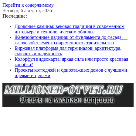
Перейти к содержимому
Четверг, 6 августа, 2026
Последние:
Дровяные камины: вековая традиция в современном
интерьере и технологическом обличье
Железобетонные изделия: от фундамента до фасада —
ключевой элемент современного строительства
Биржевая платформа для терминалов: архитектура,
скорость и надежность
Колорфул видеокарта: яркая сила или просто красивая
коробка?
Проекты коттеджей и одноэтажных домов с лучшими
идеями и ценами