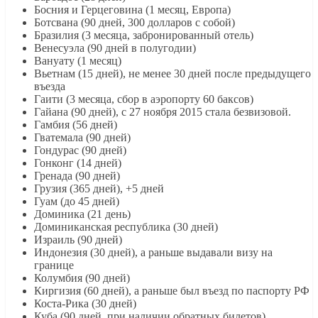
Босния и Герцеговина (1 месяц, Европа)
Ботсвана (90 дней, 300 долларов с собой)
Бразилия (3 месяца, забронированный отель)
Венесуэла (90 дней в полугодии)
Вануату (1 месяц)
Вьетнам (15 дней), не менее 30 дней после предыдущего
въезда
Гаити (3 месяца, сбор в аэропорту 60 баксов)
Гайана (90 дней), с 27 ноября 2015 стала безвизовой.
Гамбия (56 дней)
Гватемала (90 дней)
Гондурас (90 дней)
Гонконг (14 дней)
Гренада (90 дней)
Грузия (365 дней), +5 дней
Гуам (до 45 дней)
Доминика (21 день)
Доминиканская республика (30 дней)
Израиль (90 дней)
Индонезия (30 дней), а раньше выдавали визу на
границе
Колумбия (90 дней)
Киргизия (60 дней), а раньше был въезд по паспорту РФ
Коста-Рика (30 дней)
Куба (90 дней, при наличии обратных билетов)