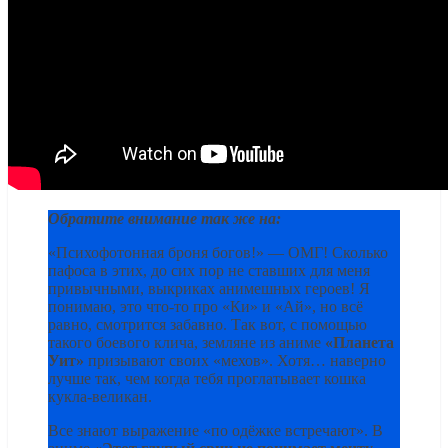
Обратите внимание так же на:
«Психофотонная броня богов!» — ОМГ! Сколько
пафоса в этих, до сих пор не ставших для меня
привычными, выкриках анимешных героев! Я
понимаю, это что-то про «Ки» и «Ай», но всё
равно, смотрится забавно. Так вот, с помощью
такого боевого клича, земляне из аниме
«Планета
Уит»
призывают своих «мехов». Хотя… наверно
лучше так, чем когда тебя проглатывает кошка
кукла-великан.
Все знают выражение «по одёжке встречают». В