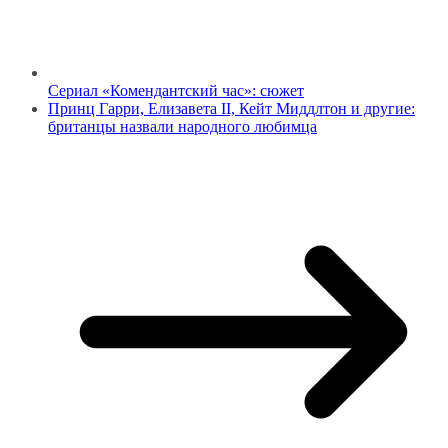
Сериал «Комендантский час»: сюжет
Принц Гарри, Елизавета II, Кейт Миддлтон и другие:
британцы назвали народного любимца