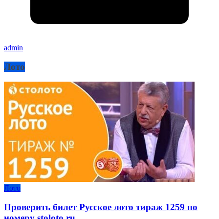
admin
Лото
Лото
Проверить билет Русское лото тираж 1259 по
номеру stoloto.ru