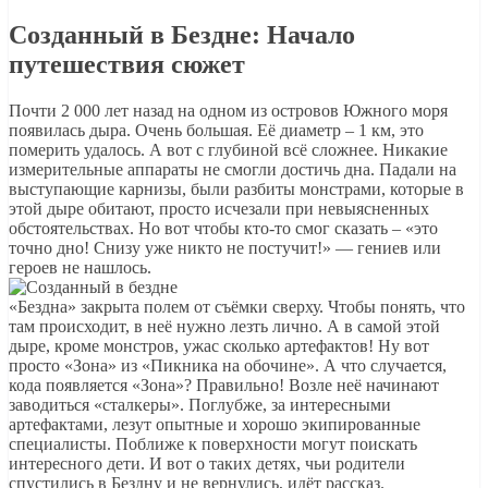
Созданный в Бездне: Начало
путешествия сюжет
Почти 2 000 лет назад на одном из островов Южного моря
появилась дыра. Очень большая. Её диаметр – 1 км, это
померить удалось. А вот с глубиной всё сложнее. Никакие
измерительные аппараты не смогли достичь дна. Падали на
выступающие карнизы, были разбиты монстрами, которые в
этой дыре обитают, просто исчезали при невыясненных
обстоятельствах. Но вот чтобы кто-то смог сказать – «это
точно дно! Снизу уже никто не постучит!» — гениев или
героев не нашлось.
«Бездна» закрыта полем от съёмки сверху. Чтобы понять, что
там происходит, в неё нужно лезть лично. А в самой этой
дыре, кроме монстров, ужас сколько артефактов! Ну вот
просто «Зона» из «Пикника на обочине». А что случается,
кода появляется «Зона»? Правильно! Возле неё начинают
заводиться «сталкеры». Поглубже, за интересными
артефактами, лезут опытные и хорошо экипированные
специалисты. Поближе к поверхности могут поискать
интересного дети. И вот о таких детях, чьи родители
спустились в Бездну и не вернулись, идёт рассказ.