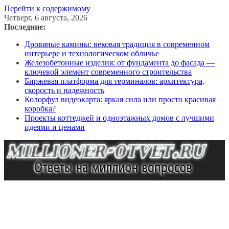
Перейти к содержимому
Четверг, 6 августа, 2026
Последние:
Дровяные камины: вековая традиция в современном
интерьере и технологическом обличье
Железобетонные изделия: от фундамента до фасада —
ключевой элемент современного строительства
Биржевая платформа для терминалов: архитектура,
скорость и надежность
Колорфул видеокарта: яркая сила или просто красивая
коробка?
Проекты коттеджей и одноэтажных домов с лучшими
идеями и ценами