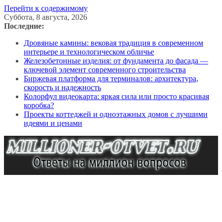
Перейти к содержимому
Суббота, 8 августа, 2026
Последние:
Дровяные камины: вековая традиция в современном
интерьере и технологическом обличье
Железобетонные изделия: от фундамента до фасада —
ключевой элемент современного строительства
Биржевая платформа для терминалов: архитектура,
скорость и надежность
Колорфул видеокарта: яркая сила или просто красивая
коробка?
Проекты коттеджей и одноэтажных домов с лучшими
идеями и ценами