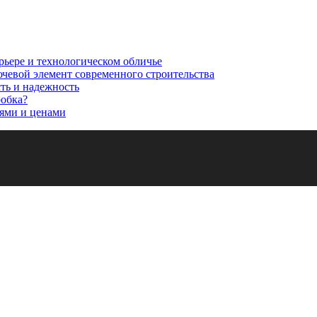
рьере и технологическом обличье
ючевой элемент современного строительства
сть и надежность
робка?
ями и ценами