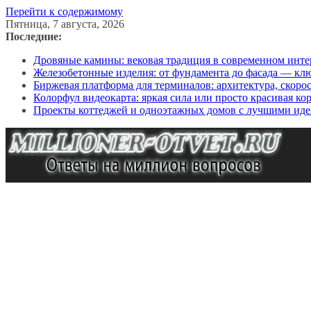
Перейти к содержимому
Пятница, 7 августа, 2026
Последние:
Дровяные камины: вековая традиция в современном инте
Железобетонные изделия: от фундамента до фасада — кл
Биржевая платформа для терминалов: архитектура, скоро
Колорфул видеокарта: яркая сила или просто красивая ко
Проекты коттеджей и одноэтажных домов с лучшими иде