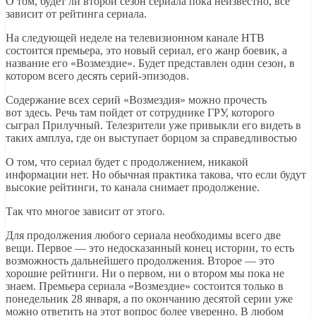
О том, будет ли второй сезон сериала пока неизвестно, всё
зависит от рейтинга сериала.
На следующей неделе на телевизионном канале НТВ
состоится премьера, это новый сериал, его жанр боевик, а
название его «Возмездие». Будет представлен один сезон, в
котором всего десять серий-эпизодов.
Содержание всех серий «Возмездия» можно прочесть
вот здесь. Речь там пойдет от сотруднике ГРУ, которого
сыграл Прилучный. Телезрители уже привыкли его видеть в
таких амплуа, где он выступает борцом за справедливостью
О том, что сериал будет с продолжением, никакой
информации нет. Но обычная практика такова, что если будут
высокие рейтинги, то канала снимает продолжение.
Так что многое зависит от этого.
Для продолжения любого сериала необходимы всего две
вещи. Первое — это недосказанный конец истории, то есть
возможность дальнейшего продолжения. Второе — это
хорошие рейтинги. Ни о первом, ни о втором мы пока не
знаем. Премьера сериала «Возмездие» состоится только в
понедельник 28 января, а по окончанию десятой серии уже
можно ответить на этот вопрос более уверенно. В любом