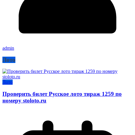
admin
Лото
Лото
Проверить билет Русское лото тираж 1259 по
номеру stoloto.ru