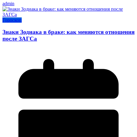
admin
Гороскоп
Знаки Зодиака в браке: как меняются отношения
после ЗАГСа