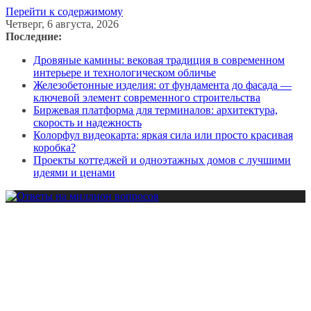
Перейти к содержимому
Четверг, 6 августа, 2026
Последние:
Дровяные камины: вековая традиция в современном
интерьере и технологическом обличье
Железобетонные изделия: от фундамента до фасада —
ключевой элемент современного строительства
Биржевая платформа для терминалов: архитектура,
скорость и надежность
Колорфул видеокарта: яркая сила или просто красивая
коробка?
Проекты коттеджей и одноэтажных домов с лучшими
идеями и ценами