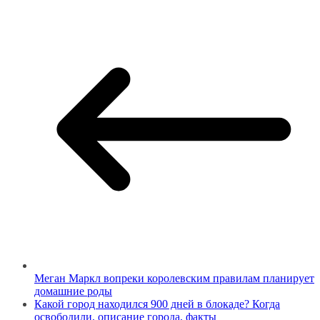
Меган Маркл вопреки королевским правилам планирует
домашние роды
Какой город находился 900 дней в блокаде? Когда
освободили, описание города, факты