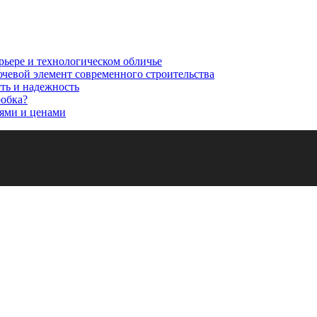
рьере и технологическом обличье
ючевой элемент современного строительства
сть и надежность
робка?
ями и ценами