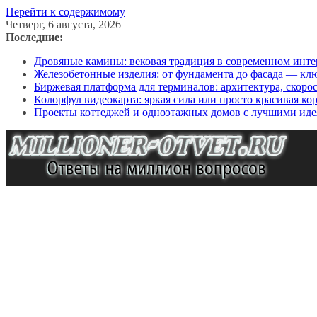
Перейти к содержимому
Четверг, 6 августа, 2026
Последние:
Дровяные камины: вековая традиция в современном инте
Железобетонные изделия: от фундамента до фасада — кл
Биржевая платформа для терминалов: архитектура, скоро
Колорфул видеокарта: яркая сила или просто красивая ко
Проекты коттеджей и одноэтажных домов с лучшими иде