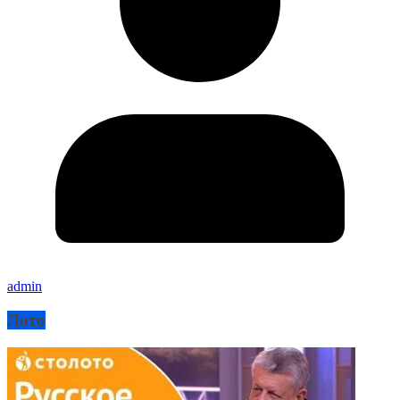
admin
Лото