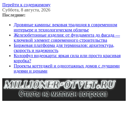
Перейти к содержимому
Суббота, 8 августа, 2026
Последние:
Дровяные камины: вековая традиция в современном
интерьере и технологическом обличье
Железобетонные изделия: от фундамента до фасада —
ключевой элемент современного строительства
Биржевая платформа для терминалов: архитектура,
скорость и надежность
Колорфул видеокарта: яркая сила или просто красивая
коробка?
Проекты коттеджей и одноэтажных домов с лучшими
идеями и ценами