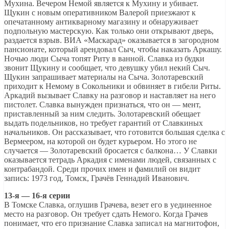
Мухина. Вечером Немой является к Мухину и убивает.
Щукин с новым оперативником Валерой приезжают к
опечатанному антикварному магазину и обнаруживает
подпольную мастерскую. Как только они открывают дверь,
раздается взрыв. ВИА «Маскарад» оказывается в загородном
пансионате, который арендовал Сыч, чтобы наказать Аркашу.
Ночью люди Сыча топят Риту в ванной. Славка из будки
звонит Щукину и сообщает, что девушку убил некий Сыч.
Щукин запрашивает материалы на Сыча. Золотаревский
приходит к Немому в Сокольники и обвиняет в гибели Риты.
Аркадий вызывает Славку на разговор и наставляет на него
пистолет. Славка вынужден признаться, что он — мент,
приставленный за ним следить. Золотаревский обещает
выдать подельников, но требует гарантий от Славкиных
начальников. Он рассказывает, что готовится большая сделка с
Вермеером, на которой он будет курьером. Но этого не
случается — Золотаревский бросается с балкона… У Славки
оказывается тетрадь Аркадия с именами людей, связанных с
контрабандой. Среди прочих имен и фамилий он видит
запись: 1973 год, Томск, Грачёв Геннадий Иванович.
13-я — 16-я серии
В Томске Славка, оглушив Грачева, везет его в уединенное
место на разговор. Он требует сдать Немого. Когда Грачев
понимает, что его признание Славка записал на магнитофон,