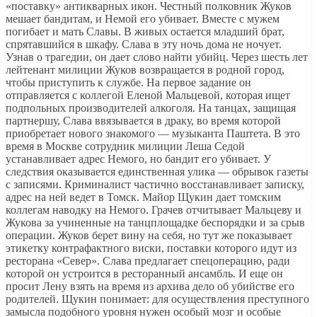
«поставку» антикварных икон. Честный полковник Жуков
мешает бандитам, и Немой его убивает. Вместе с мужем
погибает и мать Славы. В живых остается младший брат,
спрятавшийся в шкафу. Слава в эту ночь дома не ночует.
Узнав о трагедии, он дает слово найти убийц. Через шесть лет
лейтенант милиции Жуков возвращается в родной город,
чтобы приступить к службе. На первое задание он
отправляется с коллегой Еленой Мальцевой, которая ищет
подпольных производителей алкоголя. На танцах, защищая
партнершу, Слава ввязывается в драку, во время которой
приобретает нового знакомого — музыканта Паштета. В это
время в Москве сотрудник милиции Леша Седой
устанавливает адрес Немого, но бандит его убивает. У
следствия оказывается единственная улика — обрывок газеты
с записями. Криминалист частично восстанавливает записку,
адрес на ней ведет в Томск. Майор Щукин дает томским
коллегам наводку на Немого. Грачев отчитывает Мальцеву и
Жукова за учиненные на танцплощадке беспорядки и за срыв
операции. Жуков берет вину на себя, но тут же показывает
этикетку контрафактного виски, поставки которого идут из
ресторана «Север». Слава предлагает спецоперацию, ради
которой он устроится в ресторанный ансамбль. И еще он
просит Лену взять на время из архива дело об убийстве его
родителей. Щукин понимает: для осуществления преступного
замысла подобного уровня нужен особый мозг и особые