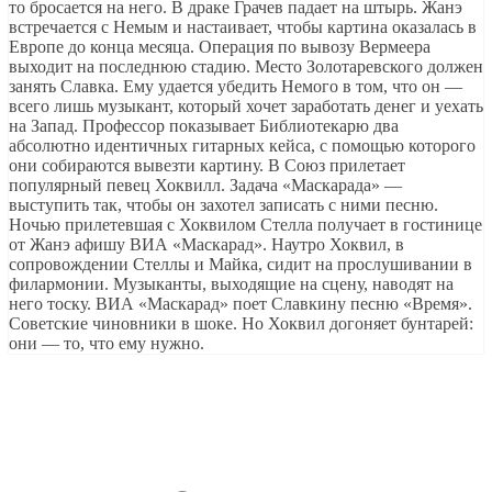
то бросается на него. В драке Грачев падает на штырь. Жанэ
встречается с Немым и настаивает, чтобы картина оказалась в
Европе до конца месяца. Операция по вывозу Вермеера
выходит на последнюю стадию. Место Золотаревского должен
занять Славка. Ему удается убедить Немого в том, что он —
всего лишь музыкант, который хочет заработать денег и уехать
на Запад. Профессор показывает Библиотекарю два
абсолютно идентичных гитарных кейса, с помощью которого
они собираются вывезти картину. В Союз прилетает
популярный певец Хоквилл. Задача «Маскарада» —
выступить так, чтобы он захотел записать с ними песню.
Ночью прилетевшая с Хоквилом Стелла получает в гостинице
от Жанэ афишу ВИА «Маскарад». Наутро Хоквил, в
сопровождении Стеллы и Майка, сидит на прослушивании в
филармонии. Музыканты, выходящие на сцену, наводят на
него тоску. ВИА «Маскарад» поет Славкину песню «Время».
Советские чиновники в шоке. Но Хоквил догоняет бунтарей:
они — то, что ему нужно.