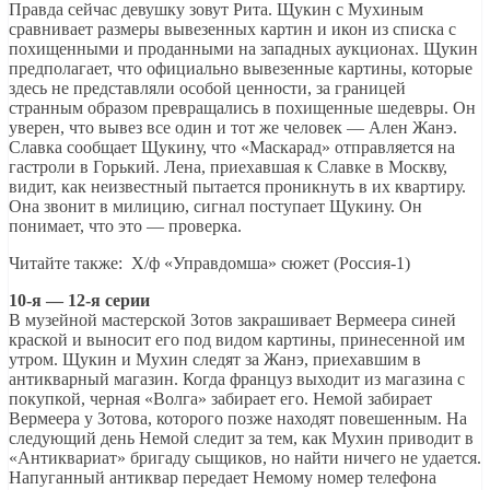
Правда сейчас девушку зовут Рита. Щукин с Мухиным
сравнивает размеры вывезенных картин и икон из списка с
похищенными и проданными на западных аукционах. Щукин
предполагает, что официально вывезенные картины, которые
здесь не представляли особой ценности, за границей
странным образом превращались в похищенные шедевры. Он
уверен, что вывез все один и тот же человек — Ален Жанэ.
Славка сообщает Щукину, что «Маскарад» отправляется на
гастроли в Горький. Лена, приехавшая к Славке в Москву,
видит, как неизвестный пытается проникнуть в их квартиру.
Она звонит в милицию, сигнал поступает Щукину. Он
понимает, что это — проверка.
Читайте также: Х/ф «Управдомша» сюжет (Россия-1)
10-я — 12-я серии
В музейной мастерской Зотов закрашивает Вермеера синей
краской и выносит его под видом картины, принесенной им
утром. Щукин и Мухин следят за Жанэ, приехавшим в
антикварный магазин. Когда француз выходит из магазина с
покупкой, черная «Волга» забирает его. Немой забирает
Вермеера у Зотова, которого позже находят повешенным. На
следующий день Немой следит за тем, как Мухин приводит в
«Антиквариат» бригаду сыщиков, но найти ничего не удается.
Напуганный антиквар передает Немому номер телефона