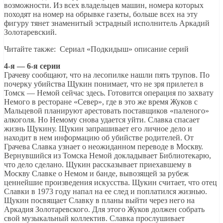
возможности. Из всех владельцев машин, номера которых
походят на номер на обрывке газеты, больше всех на эту
фигуру тянет знаменитый эстрадный исполнитель Аркадий
Золотаревский.
Читайте также: Сериал «Подкидыш» описание серий
4-я — 6-я серии
Грачеву сообщают, что на лесопилке нашли пять трупов. По
почерку убийства Щукин понимает, что не зря прилетел в
Томск — Немой сейчас здесь. Готовится операция по захвату
Немого в ресторане «Север», где в это же время Жуков с
Мальцевой планируют арестовать поставщиков «паленого»
алкоголя. Но Немому снова удается уйти. Славка спасает
жизнь Щукину. Щукин запрашивает его личное дело и
находит в нем информацию об убийстве родителей. От
Грачева Славка узнает о неожиданном переводе в Москву.
Вернувшийся из Томска Немой докладывает Библиотекарю,
что дело сделано. Щукин рассказывает приехавшему в
Москву Славке о Немом и банде, вывозящей за рубеж
ценнейшие произведения искусства. Щукин считает, что отец
Славки в 1973 году напал на ее след и поплатился жизнью.
Щукин посвящает Славку в планы выйти через него на
Аркадия Золотаревского. Для этого Жуков должен собрать
свой музыкальный коллектив. Славка прослушивает