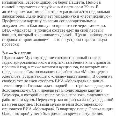
музыкантов. Барабанщиком он берет Паштета. Немой в
пивной встречается с зарубежным партнером Жанэ. В
антикварном магазине, в котором располагается подпольная
лаборатория, Жанэ покупает украденную и «переписанную»
Профессором картину со всеми сопроводительными
документами и благополучно провозит ее через таможню.
ВИА «Маскарад» в полном составе едет на свой первый
концерт, который заканчивается дракой. Щукин наблюдает со
стороны за происходящем — это он устроил парням такую
проверку.
7-я — 9-я серии
Щукин дает Мухину задание составить полный список
задекларированных икон и картин, вывезенных из страны за
прошлый год, а также каталоги аукционов, на которых они
продавались. Сам он выходит на работника «Москонцерта»
Абегалова, устраивающего «левые» выступления. В обмен на
свободу тот должен отобрать ВИА «Маскарад» на запись
телеконцерта. Главная задача парней — втереться в доверие к
Золотаревскому. Сыч предлагает Библиотекарю картину
Вермеера, о которой он узнал от бывшего зэка, сидевшего с
работником музея. Перед смертью он рассказал об украденной
из музея картине. Новыми музыкантами Золотаревского
становится ВИА «Маскарад». В квартире певца Славка видит
Олю, с которой у него был роман во время поступления.