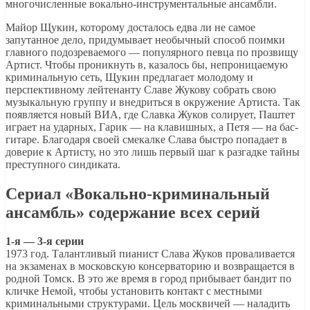
многочисленные вокально-инструментальные ансамбли.
Майор Щукин, которому досталось едва ли не самое
запутанное дело, придумывает необычный способ поимки
главного подозреваемого — популярного певца по прозвищу
Артист. Чтобы проникнуть в, казалось бы, непроницаемую
криминальную сеть, Щукин предлагает молодому и
перспективному лейтенанту Славе Жукову собрать свою
музыкальную группу и внедриться в окружение Артиста. Так
появляется новый ВИА, где Славка Жуков солирует, Паштет
играет на ударных, Гарик — на клавишных, а Петя — на бас-
гитаре. Благодаря своей смекалке Слава быстро попадает в
доверие к Артисту, но это лишь первый шаг к разгадке тайны
преступного синдиката.
Сериал «Вокально-криминальный
ансамбль» содержание всех серий
1-я — 3-я серии
1973 год. Талантливый пианист Слава Жуков проваливается
на экзаменах в московскую консерваторию и возвращается в
родной Томск. В это же время в город прибывает бандит по
кличке Немой, чтобы установить контакт с местными
криминальными структурами. Цель москвичей — наладить