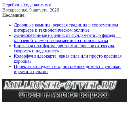
Перейти к содержимому
Воскресенье, 9 августа, 2026
Последние:
Дровяные камины: вековая традиция в современном
интерьере и технологическом обличье
Железобетонные изделия: от фундамента до фасада —
ключевой элемент современного строительства
Биржевая платформа для терминалов: архитектура,
скорость и надежность
Колорфул видеокарта: яркая сила или просто красивая
коробка?
Проекты коттеджей и одноэтажных домов с лучшими
идеями и ценами