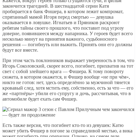
Кажется, вокруг героев только сгущаются тучи, и фильм
закончится трагедией. В шестнадцатой серии Катя
пробирается в банк Фишера, в котором лежит компромат,
спрятанный мамой Игоря перед смертью — девушка
оказывается в ловушке. Игнатьев и Пряников раскроют
ребятам тайны своего прошлого, что поставит под угрозу
доверие, появившееся между напарника. У героев будет всего
несколько минут на принятия важного, судьбоносного
решения — погибнуть или выжить. Принять они его должны
будут все вместе.
При этом часть поклонников выражает уверенность в том, что
Игорь Соколовский, скорее всего, погибнет, прихватив на тот
свет с собой злейшего врага — Фишера. К тому повороту
сюжета, в котором окажется, и Фишер вообще «не при чём»,
никто не готов: нет, здесь определённо за мужчиной тянется
кровавый след, хотя мстить ему, собственно, есть за что — его
же «партнёры» убили его супругу и дочь, рассчитывая, что в
автомобиле будет ехать сам Фишер.
Есть также версия, что погибнет кто-то из девушек: Катю
может убить Фишер в погоне за справедливой местью, а вика
может погибнуть при операции. Однако, на самом деле