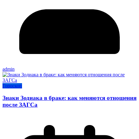
admin
Гороскоп
Знаки Зодиака в браке: как меняются отношения
после ЗАГСа