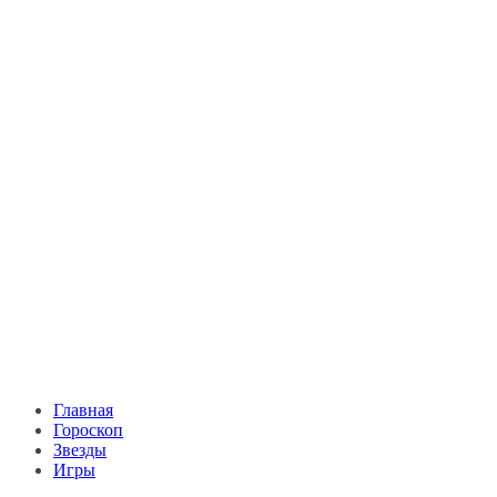
Главная
Гороскоп
Звезды
Игры