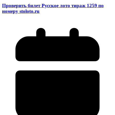
Проверить билет Русское лото тираж 1259 по
номеру stoloto.ru