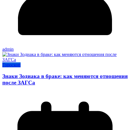
admin
Гороскоп
Знаки Зодиака в браке: как меняются отношения
после ЗАГСа