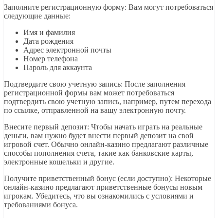
Заполните регистрационную форму: Вам могут потребоваться
следующие данные:
Имя и фамилия
Дата рождения
Адрес электронной почты
Номер телефона
Пароль для аккаунта
Подтвердите свою учетную запись: После заполнения
регистрационной формы вам может потребоваться
подтвердить свою учетную запись, например, путем перехода
по ссылке, отправленной на вашу электронную почту.
Внесите первый депозит: Чтобы начать играть на реальные
деньги, вам нужно будет внести первый депозит на свой
игровой счет. Обычно онлайн-казино предлагают различные
способы пополнения счета, такие как банковские карты,
электронные кошельки и другие.
Получите приветственный бонус (если доступно): Некоторые
онлайн-казино предлагают приветственные бонусы новым
игрокам. Убедитесь, что вы ознакомились с условиями и
требованиями бонуса.