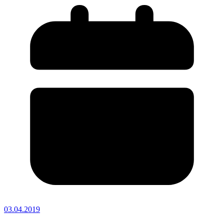
03.04.2019