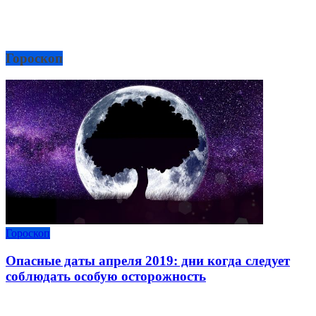
Гороскоп
Гороскоп
Опасные даты апреля 2019: дни когда следует
соблюдать особую осторожность