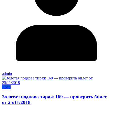
admin
Лото
Золотая подкова тираж 169 — проверить билет
от 25/11/2018