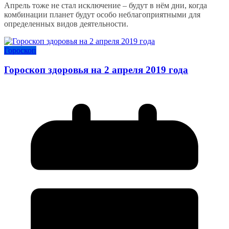
Апрель тоже не стал исключение – будут в нём дни, когда
комбинации планет будут особо неблагоприятными для
определенных видов деятельности.
Гороскоп
Гороскоп здоровья на 2 апреля 2019 года