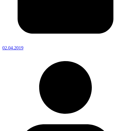
02.04.2019