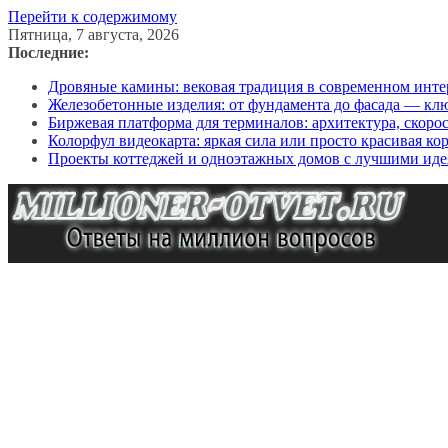
Перейти к содержимому
Пятница, 7 августа, 2026
Последние:
Дровяные камины: вековая традиция в современном инте
Железобетонные изделия: от фундамента до фасада — кл
Биржевая платформа для терминалов: архитектура, скоро
Колорфул видеокарта: яркая сила или просто красивая ко
Проекты коттеджей и одноэтажных домов с лучшими иде