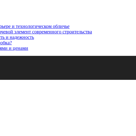
рьере и технологическом обличье
ючевой элемент современного строительства
сть и надежность
робка?
ями и ценами