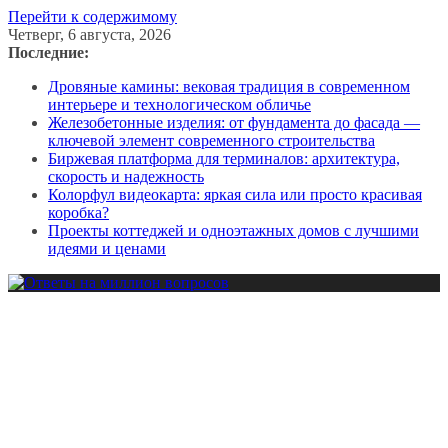
Перейти к содержимому
Четверг, 6 августа, 2026
Последние:
Дровяные камины: вековая традиция в современном
интерьере и технологическом обличье
Железобетонные изделия: от фундамента до фасада —
ключевой элемент современного строительства
Биржевая платформа для терминалов: архитектура,
скорость и надежность
Колорфул видеокарта: яркая сила или просто красивая
коробка?
Проекты коттеджей и одноэтажных домов с лучшими
идеями и ценами