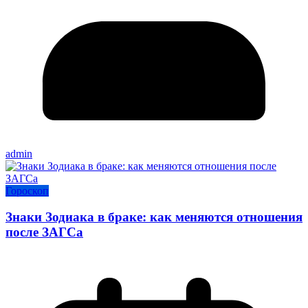
admin
Гороскоп
Знаки Зодиака в браке: как меняются отношения
после ЗАГСа