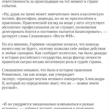
ответственность за происходящие на тот момент в стране
события.
«Ну, дурак на троне может замечательно знать классическую
поэзию, философию, аюрведы, но он не приспособлен к
правлению. Практический взгляд на вещи у него отсутствует
абсолютно: профессионалов он не слушает, полномочия
делегировать боится и постоянно пытается балансировать», —
цитирует слова Сатановского «Вести ФМ».
По его мнению, Горбачев «искренне полагал, что никогда
ничего ему не будет», поэтому позволял себе любые действия
и любые сценарии. Как сообщает политолог, так было дважды
в истории российского государства, когда фактор личности
правителя сыграл весьма негативную роль в судьбе страны.
Совершенно неважно, что было в истории правления
Романовых, так как вскоре, как утверждает
эксперт, «приходит внучок великого императора Александра
II, который по определению знает, что он — хозяин земли
русской».
«И он умудряется эмоционально вляпываться в разные
истории», — добавил эксперт, напоминая о правлении