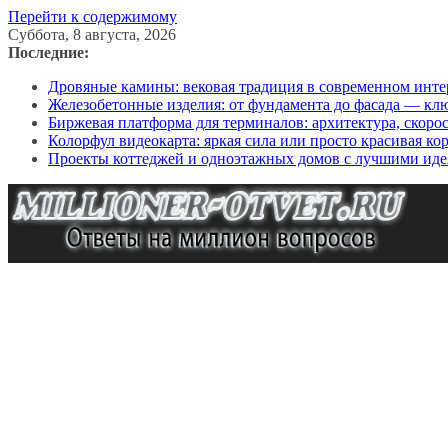
Перейти к содержимому
Суббота, 8 августа, 2026
Последние:
Дровяные камины: вековая традиция в современном инте
Железобетонные изделия: от фундамента до фасада — кл
Биржевая платформа для терминалов: архитектура, скоро
Колорфул видеокарта: яркая сила или просто красивая ко
Проекты коттеджей и одноэтажных домов с лучшими иде