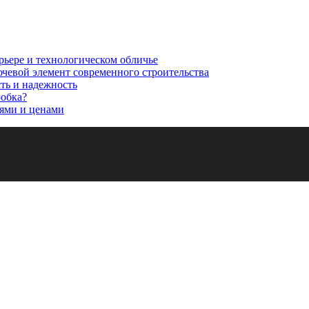
рьере и технологическом обличье
ючевой элемент современного строительства
сть и надежность
робка?
ями и ценами