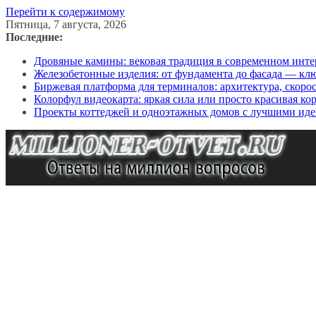
Перейти к содержимому
Пятница, 7 августа, 2026
Последние:
Дровяные камины: вековая традиция в современном инте
Железобетонные изделия: от фундамента до фасада — кл
Биржевая платформа для терминалов: архитектура, скоро
Колорфул видеокарта: яркая сила или просто красивая ко
Проекты коттеджей и одноэтажных домов с лучшими иде