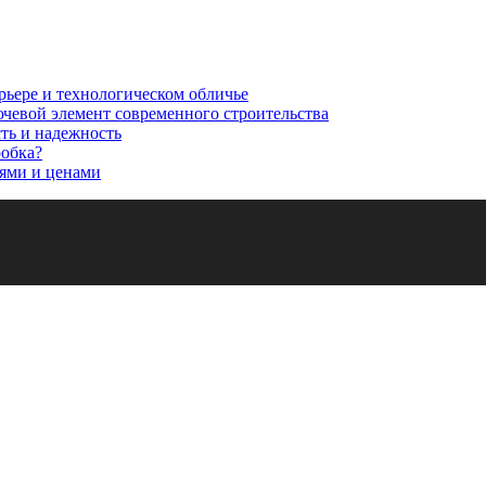
рьере и технологическом обличье
ючевой элемент современного строительства
сть и надежность
робка?
ями и ценами