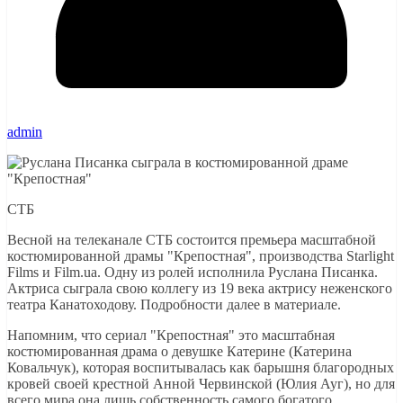
admin
СТБ
Весной на телеканале СТБ состоится премьера масштабной
костюмированной драмы "Крепостная", производства Starlight
Films и Film.ua. Одну из ролей исполнила Руслана Писанка.
Актриса сыграла свою коллегу из 19 века актрису неженского
театра Канатоходову. Подробности далее в материале.
Напомним, что сериал "Крепостная" это масштабная
костюмированная драма о девушке Катерине (Катерина
Ковальчук), которая воспитывалась как барышня благородных
кровей своей крестной Анной Червинской (Юлия Ауг), но для
всего мира она лишь собственность самого богатого