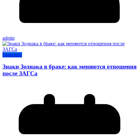
admin
Гороскоп
Знаки Зодиака в браке: как меняются отношения
после ЗАГСа