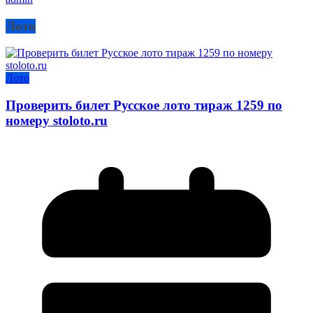
Лото
Лото
Проверить билет Русское лото тираж 1259 по
номеру stoloto.ru