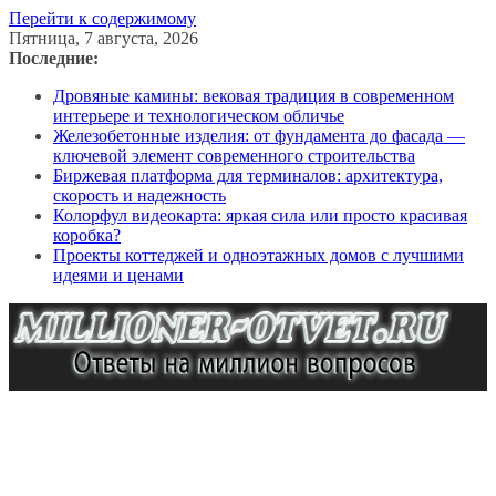
Перейти к содержимому
Пятница, 7 августа, 2026
Последние:
Дровяные камины: вековая традиция в современном
интерьере и технологическом обличье
Железобетонные изделия: от фундамента до фасада —
ключевой элемент современного строительства
Биржевая платформа для терминалов: архитектура,
скорость и надежность
Колорфул видеокарта: яркая сила или просто красивая
коробка?
Проекты коттеджей и одноэтажных домов с лучшими
идеями и ценами