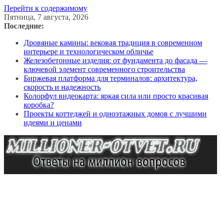
Перейти к содержимому
Пятница, 7 августа, 2026
Последние:
Дровяные камины: вековая традиция в современном
интерьере и технологическом обличье
Железобетонные изделия: от фундамента до фасада —
ключевой элемент современного строительства
Биржевая платформа для терминалов: архитектура,
скорость и надежность
Колорфул видеокарта: яркая сила или просто красивая
коробка?
Проекты коттеджей и одноэтажных домов с лучшими
идеями и ценами