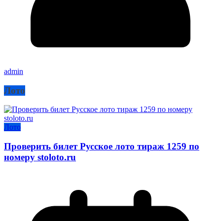
admin
Лото
Лото
Проверить билет Русское лото тираж 1259 по
номеру stoloto.ru