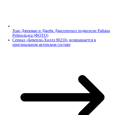
Хью Джекман и Джейк Джилленхол подкололи Райана
Рейнольдса (ФОТО)
Сериал «Беверли-Хиллз 90210» возвращается в
оригинальном актерском составе