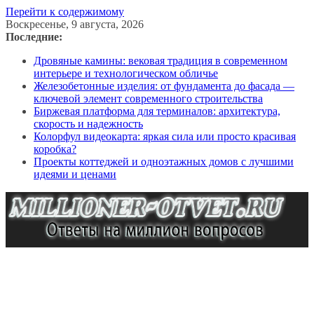
Перейти к содержимому
Воскресенье, 9 августа, 2026
Последние:
Дровяные камины: вековая традиция в современном
интерьере и технологическом обличье
Железобетонные изделия: от фундамента до фасада —
ключевой элемент современного строительства
Биржевая платформа для терминалов: архитектура,
скорость и надежность
Колорфул видеокарта: яркая сила или просто красивая
коробка?
Проекты коттеджей и одноэтажных домов с лучшими
идеями и ценами