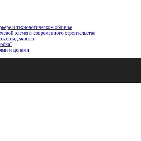
рьере и технологическом обличье
ючевой элемент современного строительства
сть и надежность
робка?
ями и ценами