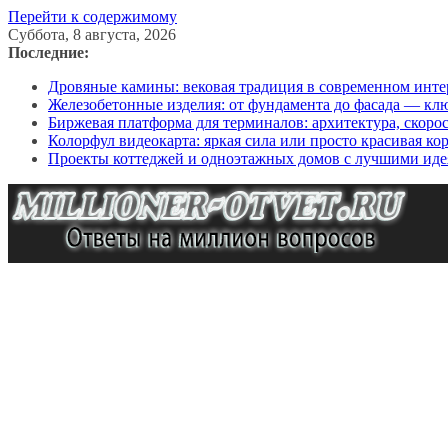
Перейти к содержимому
Суббота, 8 августа, 2026
Последние:
Дровяные камины: вековая традиция в современном инте
Железобетонные изделия: от фундамента до фасада — кл
Биржевая платформа для терминалов: архитектура, скоро
Колорфул видеокарта: яркая сила или просто красивая ко
Проекты коттеджей и одноэтажных домов с лучшими иде