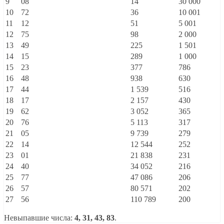
9
08
14
30 000
10
72
36
10 001
11
12
51
5 001
12
75
98
2 000
13
49
225
1 501
14
15
289
1 000
15
23
377
786
16
48
938
630
17
44
1 539
516
18
17
2 157
430
19
62
3 052
365
20
76
5 113
317
21
05
9 739
279
22
14
12 544
252
23
01
21 838
231
24
40
34 052
216
25
77
47 086
206
26
57
80 571
202
27
56
110 789
200
Невыпавшие числа:
4, 31, 43, 83
.