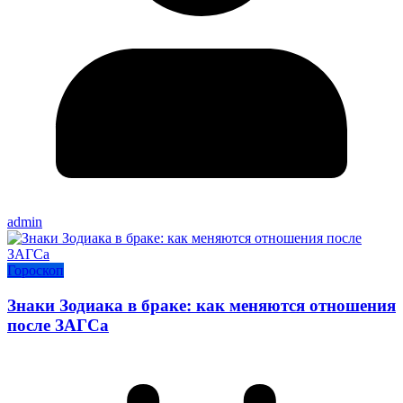
admin
Гороскоп
Знаки Зодиака в браке: как меняются отношения
после ЗАГСа