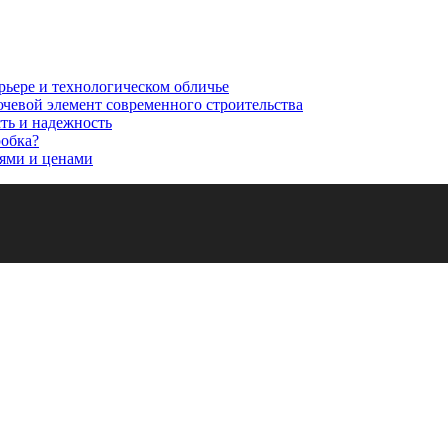
рьере и технологическом обличье
ючевой элемент современного строительства
сть и надежность
робка?
ями и ценами