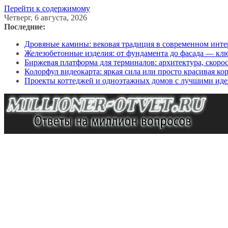
Перейти к содержимому
Четверг, 6 августа, 2026
Последние:
Дровяные камины: вековая традиция в современном инте
Железобетонные изделия: от фундамента до фасада — кл
Биржевая платформа для терминалов: архитектура, скоро
Колорфул видеокарта: яркая сила или просто красивая ко
Проекты коттеджей и одноэтажных домов с лучшими иде