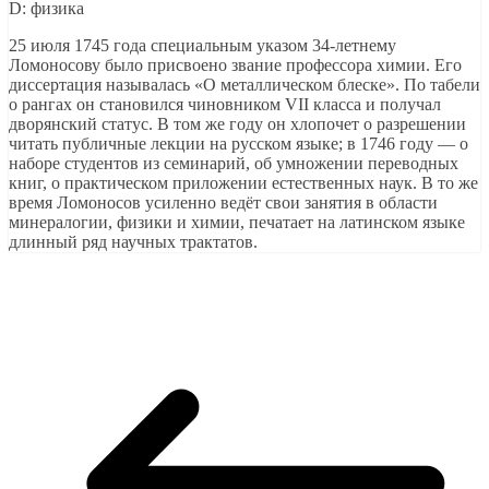
D: физика
25 июля 1745 года специальным указом 34-летнему
Ломоносову было присвоено звание профессора химии. Его
диссертация называлась «О металлическом блеске». По табели
о рангах он становился чиновником VII класса и получал
дворянский статус. В том же году он хлопочет о разрешении
читать публичные лекции на русском языке; в 1746 году — о
наборе студентов из семинарий, об умножении переводных
книг, о практическом приложении естественных наук. В то же
время Ломоносов усиленно ведёт свои занятия в области
минералогии, физики и химии, печатает на латинском языке
длинный ряд научных трактатов.