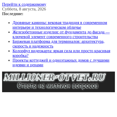
Перейти к содержимому
Суббота, 8 августа, 2026
Последние:
Дровяные камины: вековая традиция в современном
интерьере и технологическом обличье
Железобетонные изделия: от фундамента до фасада —
ключевой элемент современного строительства
Биржевая платформа для терминалов: архитектура,
скорость и надежность
Колорфул видеокарта: яркая сила или просто красивая
коробка?
Проекты коттеджей и одноэтажных домов с лучшими
идеями и ценами