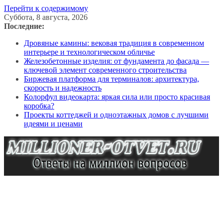
Перейти к содержимому
Суббота, 8 августа, 2026
Последние:
Дровяные камины: вековая традиция в современном
интерьере и технологическом обличье
Железобетонные изделия: от фундамента до фасада —
ключевой элемент современного строительства
Биржевая платформа для терминалов: архитектура,
скорость и надежность
Колорфул видеокарта: яркая сила или просто красивая
коробка?
Проекты коттеджей и одноэтажных домов с лучшими
идеями и ценами