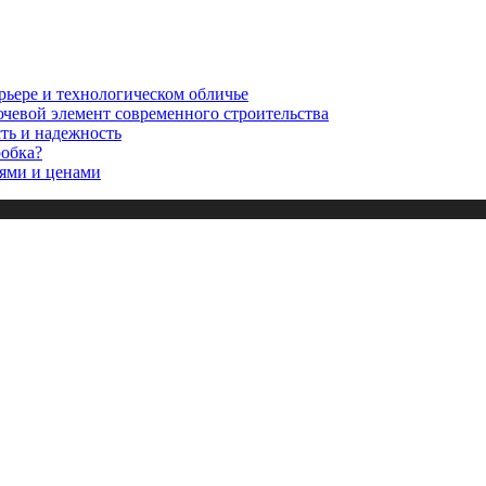
рьере и технологическом обличье
ючевой элемент современного строительства
сть и надежность
робка?
ями и ценами