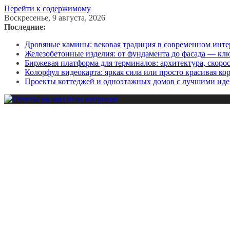
Перейти к содержимому
Воскресенье, 9 августа, 2026
Последние:
Дровяные камины: вековая традиция в современном инте
Железобетонные изделия: от фундамента до фасада — кл
Биржевая платформа для терминалов: архитектура, скоро
Колорфул видеокарта: яркая сила или просто красивая ко
Проекты коттеджей и одноэтажных домов с лучшими иде