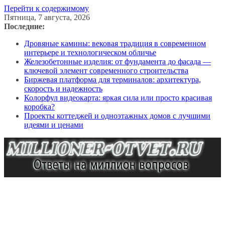
Перейти к содержимому
Пятница, 7 августа, 2026
Последние:
Дровяные камины: вековая традиция в современном
интерьере и технологическом обличье
Железобетонные изделия: от фундамента до фасада —
ключевой элемент современного строительства
Биржевая платформа для терминалов: архитектура,
скорость и надежность
Колорфул видеокарта: яркая сила или просто красивая
коробка?
Проекты коттеджей и одноэтажных домов с лучшими
идеями и ценами