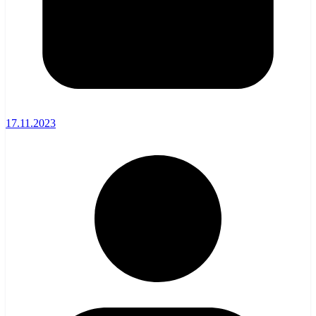
17.11.2023