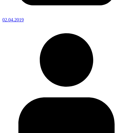
02.04.2019