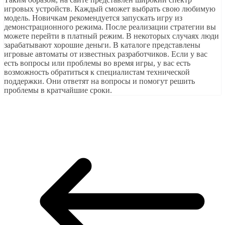
игровых устройств. Каждый сможет выбрать свою любимую
модель. Новичкам рекомендуется запускать игру из
демонстрационного режима. После реализации стратегии вы
можете перейти в платный режим. В некоторых случаях люди
зарабатывают хорошие деньги. В каталоге представлены
игровые автоматы от известных разработчиков. Если у вас
есть вопросы или проблемы во время игры, у вас есть
возможность обратиться к специалистам технической
поддержки. Они ответят на вопросы и помогут решить
проблемы в кратчайшие сроки.