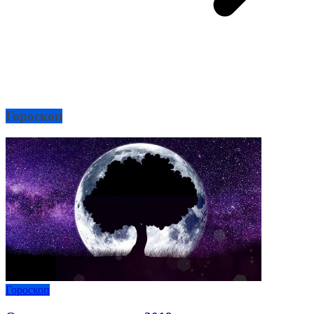
Гороскоп
Гороскоп