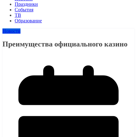
Праздники
События
ТВ
Образование
Новости
Преимущества официального казино