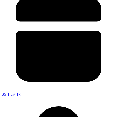
25.11.2018