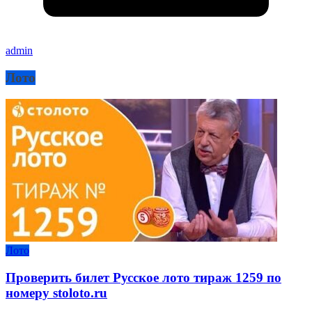
admin
Лото
Лото
Проверить билет Русское лото тираж 1259 по
номеру stoloto.ru