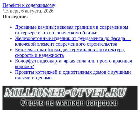
Перейти к содержимому
Четверг, 6 августа, 2026
Последние:
Дровяные камины: вековая традиция в современном
интерьере и технологическом обличье
Железобетонные изделия: от фундамента до фасада —
ключевой элемент современного строительства
Биржевая платформа для терминалов: архитектура,
скорость и надежность
Колорфул видеокарта: яркая сила или просто красивая
коробка?
Проекты коттеджей и одноэтажных домов с лучшими
идеями и ценами