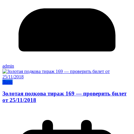
admin
Лото
Золотая подкова тираж 169 — проверить билет
от 25/11/2018