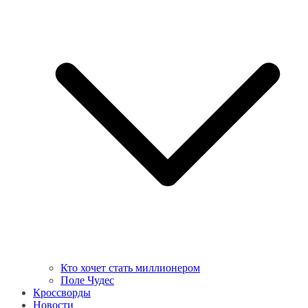
Кто хочет стать миллионером
Поле Чудес
Кроссворды
Новости