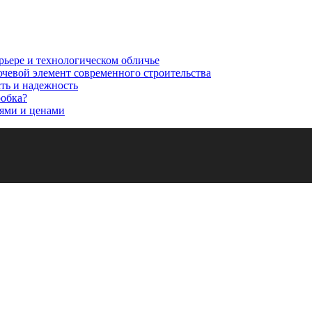
рьере и технологическом обличье
ючевой элемент современного строительства
сть и надежность
робка?
ями и ценами