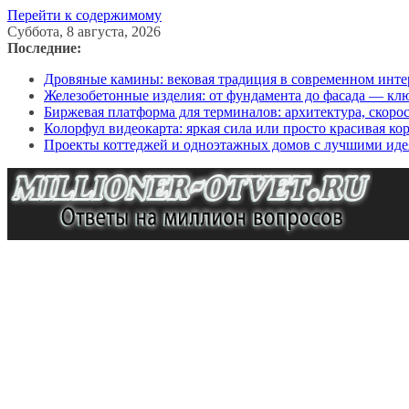
Перейти к содержимому
Суббота, 8 августа, 2026
Последние:
Дровяные камины: вековая традиция в современном инте
Железобетонные изделия: от фундамента до фасада — кл
Биржевая платформа для терминалов: архитектура, скоро
Колорфул видеокарта: яркая сила или просто красивая ко
Проекты коттеджей и одноэтажных домов с лучшими иде