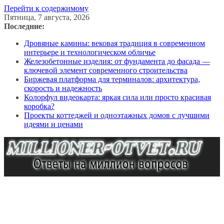
Перейти к содержимому
Пятница, 7 августа, 2026
Последние:
Дровяные камины: вековая традиция в современном
интерьере и технологическом обличье
Железобетонные изделия: от фундамента до фасада —
ключевой элемент современного строительства
Биржевая платформа для терминалов: архитектура,
скорость и надежность
Колорфул видеокарта: яркая сила или просто красивая
коробка?
Проекты коттеджей и одноэтажных домов с лучшими
идеями и ценами