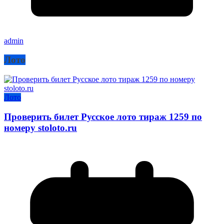
admin
Лото
Лото
Проверить билет Русское лото тираж 1259 по
номеру stoloto.ru