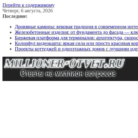
Перейти к содержимому
Четверг, 6 августа, 2026
Последние:
Дровяные камины: вековая традиция в современном инте
Железобетонные изделия: от фундамента до фасада — кл
Биржевая платформа для терминалов: архитектура, скоро
Колорфул видеокарта: яркая сила или просто красивая ко
Проекты коттеджей и одноэтажных домов с лучшими иде