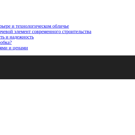
рьере и технологическом обличье
ючевой элемент современного строительства
сть и надежность
робка?
ями и ценами