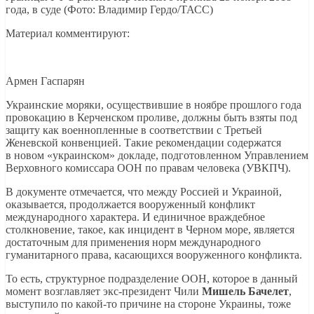
года, в суде (Фото: Владимир Гердо/ТАСС)
Материал комментируют:
Армен Гаспарян
Украинские моряки, осуществившие в ноябре прошлого года
провокацию в Керченском проливе, должны быть взяты под
защиту как военнопленные в соответствии с Третьей
Женевской конвенцией. Такие рекомендации содержатся
в новом «украинском» докладе, подготовленном Управлением
Верховного комиссара ООН по правам человека (УВКПЧ).
В документе отмечается, что между Россией и Украиной,
оказывается, продолжается вооруженный конфликт
международного характера. И единичное враждебное
столкновение, такое, как инцидент в Черном море, является
достаточным для применения норм международного
гуманитарного права, касающихся вооруженного конфликта.
То есть, структурное подразделение ООН, которое в данный
момент возглавляет экс-президент Чили
Мишель Бачелет
,
выступило по какой-то причине на стороне Украины, тоже