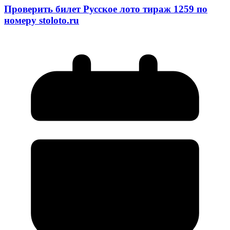
Проверить билет Русское лото тираж 1259 по
номеру stoloto.ru