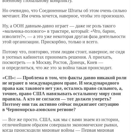
военному глобальному конфликту.
Но очевидно, что Соединенные Штаты об этом очень сильно
мечтают. Им очень хочется, наверное, чтобы это произошло.
Ну, а ООН давным-давно играет — даже не роль такого
«мальчика-полового» в трактире, который: «Что, барин,
изволите?», — а это уже некоторая другая фаза деятельности
этой организации. Прискорбно, только и всего.
Потому что, повторяю, этим людям стоит, наверное, не сидя
в уютных кабинетах принимать решения. А приехать,
посмотреть — в Москву, Ростов, Донецк, Киев —
и определиться, что же это за война такая происходит.
«СП»: — Проблема в том, что факты давно никакой роли
не играют в международном праве. И международного
права как такового нет уже, осталось право сильного, а,
точнее, право США навязывать остальному миру свои
правила. А кто не согласен — тот должен умереть?
Поэтому они так активно сейчас поджигают ситуацию
в Черноморско-азовском регионе?
— Все же просто. США, как мы с вами знаем из истории,
отличнейшим образом совершали экономические рывки,
когда происходили мировые войны — Первая мировая