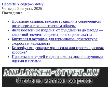
Перейти к содержимому
Четверг, 6 августа, 2026
Последние:
Дровяные камины: вековая традиция в современном
интерьере и технологическом обличье
Железобетонные изделия: от фундамента до фасада —
ключевой элемент современного строительства
Биржевая платформа для терминалов: архитектура,
скорость и надежность
Колорфул видеокарта: яркая сила или просто красивая
коробка?
Проекты коттеджей и одноэтажных домов с лучшими
идеями и ценами