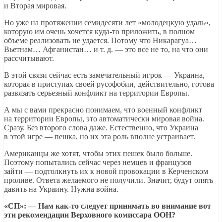
и Вторая мировая.
Но уже на протяжении семидесяти лет «молодецкую удаль»,
которую им очень хочется куда-то приложить, в полном
объеме реализовать не удается. Потому что Никарагуа…
Вьетнам… Афганистан… и т. д. — это все не то, на что они
рассчитывают.
В этой связи сейчас есть замечательный игрок — Украина,
которая в приступах своей русофобии, действительно, готова
развязать серьезный конфликт на территории Европы.
А мы с вами прекрасно понимаем, что военный конфликт
на территории Европы, это автоматически мировая война.
Сразу. Без второго слова даже. Естественно, что Украина
в этой игре — пешка, но их эта роль вполне устраивает.
Американцы же хотят, чтобы этих пешек было больше.
Поэтому попытались сейчас через немцев и французов
зайти — подтолкнуть их к новой провокации в Керченском
проливе. Ответа желаемого не получили. Значит, будут опять
давить на Украину. Нужна война.
«СП»: — Нам как-то следует принимать во внимание вот
эти рекомендации Верховного комиссара ООН?