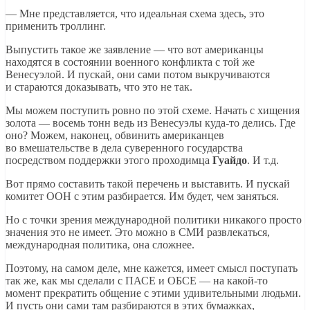
— Мне представляется, что идеальная схема здесь, это
применить троллинг.
Выпустить такое же заявление — что вот американцы
находятся в состоянии военного конфликта с той же
Венесуэлой. И пускай, они сами потом выкручиваются
и стараются доказывать, что это не так.
Мы можем поступить ровно по этой схеме. Начать с хищения
золота — восемь тонн ведь из Венесуэлы куда-то делись. Где
оно? Можем, наконец, обвинить американцев
во вмешательстве в дела суверенного государства
посредством поддержки этого проходимца
Гуайдо
. И т.д.
Вот прямо составить такой перечень и выставить. И пускай
комитет ООН с этим разбирается. Им будет, чем заняться.
Но с точки зрения международной политики никакого просто
значения это не имеет. Это можно в СМИ развлекаться,
международная политика, она сложнее.
Поэтому, на самом деле, мне кажется, имеет смысл поступать
так же, как мы сделали с ПАСЕ и ОБСЕ — на какой-то
момент прекратить общение с этими удивительными людьми.
И пусть они сами там разбираются в этих бумажках,