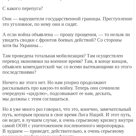
С какого перепуга?
Они — нарушители государственной границы. Преступление
это уголовное, по нему они и сидят.
А если война объявлена — прошу прощения, — то нельзя ли
увидеть сводки с фронтов боевых действий? Со стороны
хотя бы Украины…
Там проведена тотальная мобилизация? Там осуществлен
перевод экономики на военное время? Там, в конце концов,
объявлен комендантский час со всеми вытекающими из этого
последствиями?
Ничего же этого нет. Но нам упорно продолжают
рассказывать про какую-то войну. Теперь они сочинили
очередную «цидулю», подсовывают ее нам, дескать,
мы должны с этим соглашаться.
Но я уже много раз говорил, что это, конечно, замечательный
путь, которым прошла в свое время Лига Наций. И этот путь,
он ведет, в лучшем случае, к очень серьезному кризису внутри
самой ООН с уничтожением послевоенного миропорядка.
В худшем — приведет, действительно, к очень серьезному