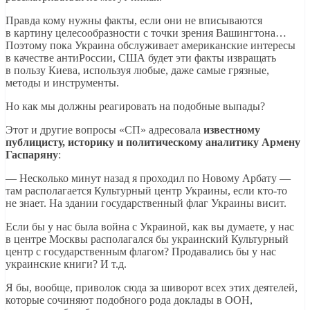
Правда кому нужны факты, если они не вписываются
в картину целесообразности с точки зрения Вашингтона…
Поэтому пока Украина обслуживает американские интересы
в качестве антиРоссии, США будет эти факты извращать
в пользу Киева, используя любые, даже самые грязные,
методы и инструменты.
Но как мы должны реагировать на подобные выпады?
Этот и другие вопросы «СП» адресовала
известному
публицисту, историку и политическому аналитику Армену
Гаспаряну
:
— Несколько минут назад я проходил по Новому Арбату —
там располагается Культурный центр Украины, если кто-то
не знает. На здании государственный флаг Украины висит.
Если бы у нас была война с Украиной, как вы думаете, у нас
в центре Москвы располагался бы украинский Культурный
центр с государственным флагом? Продавались бы у нас
украинские книги? И т.д.
Я бы, вообще, приволок сюда за шиворот всех этих деятелей,
которые сочиняют подобного рода доклады в ООН,