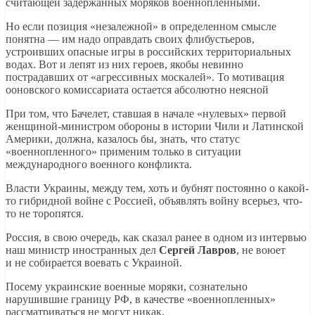
считающей задержанных моряков военнопленными.
Но если позиция «незалежной» в определенном смысле
понятна — им надо оправдать своих флибустьеров,
устроивших опасные игры в российских территориальных
водах. Вот и лепят из них героев, якобы невинно
пострадавших от «агрессивных москалей». То мотивация
ооновского комиссариата остается абсолютно неясной
При том, что Бачелет, ставшая в начале «нулевых» первой
женщиной-министром обороны в истории Чили и Латинской
Америки, должна, казалось бы, знать, что статус
«военнопленного» применим только в ситуации
международного военного конфликта.
Власти Украины, между тем, хоть и бубнят постоянно о какой-
то гибридной войне с Россией, объявлять войну всерьез, что-
то не торопятся.
Россия, в свою очередь, как сказал ранее в одном из интервью
наш министр иностранных дел
Сергей Лавров
, не воюет
и не собирается воевать с Украиной.
Посему украинские военные моряки, сознательно
нарушившие границу РФ, в качестве «военнопленных»
рассматриваться не могут никак.