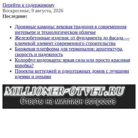
Перейти к содержимому
Воскресенье, 9 августа, 2026
Последние:
Дровяные камины: вековая традиция в современном
интерьере и технологическом обличье
Железобетонные изделия: от фундамента до фасада —
ключевой элемент современного строительства
Биржевая платформа для терминалов: архитектура,
скорость и надежность
Колорфул видеокарта: яркая сила или просто красивая
коробка?
Проекты коттеджей и одноэтажных домов с лучшими
идеями и ценами