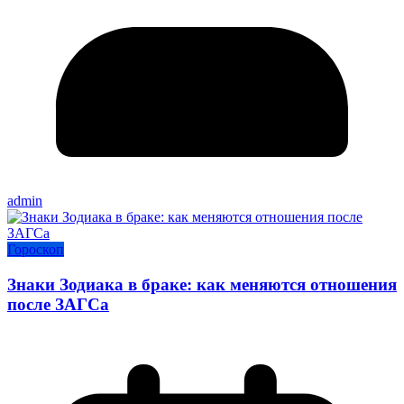
admin
Гороскоп
Знаки Зодиака в браке: как меняются отношения
после ЗАГСа