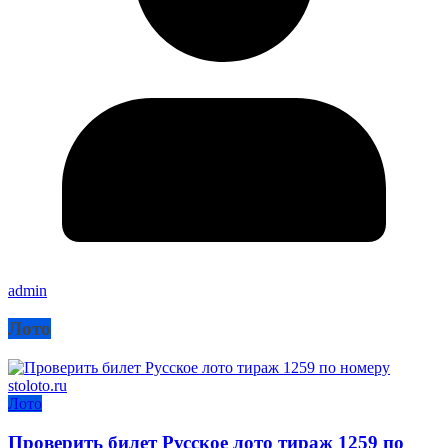
admin
Лото
Лото
Проверить билет Русское лото тираж 1259 по