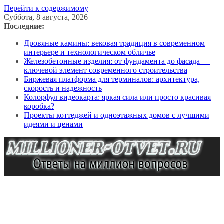
Перейти к содержимому
Суббота, 8 августа, 2026
Последние:
Дровяные камины: вековая традиция в современном
интерьере и технологическом обличье
Железобетонные изделия: от фундамента до фасада —
ключевой элемент современного строительства
Биржевая платформа для терминалов: архитектура,
скорость и надежность
Колорфул видеокарта: яркая сила или просто красивая
коробка?
Проекты коттеджей и одноэтажных домов с лучшими
идеями и ценами