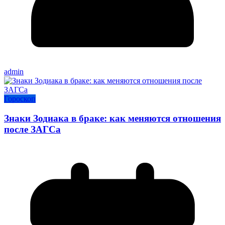
admin
Гороскоп
Знаки Зодиака в браке: как меняются отношения
после ЗАГСа