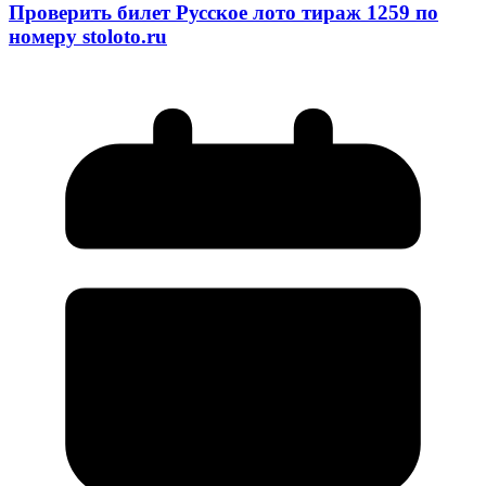
Проверить билет Русское лото тираж 1259 по
номеру stoloto.ru