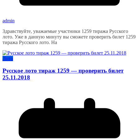
admin
Здравствуйте, уважаемые участники 1259 тиража Русского
лото. Уже в данную минуту вы сможете проверить билет 1259
тиража Русского лото. На
Лото
Русское лото тираж 1259 — проверить билет
25.11.2018