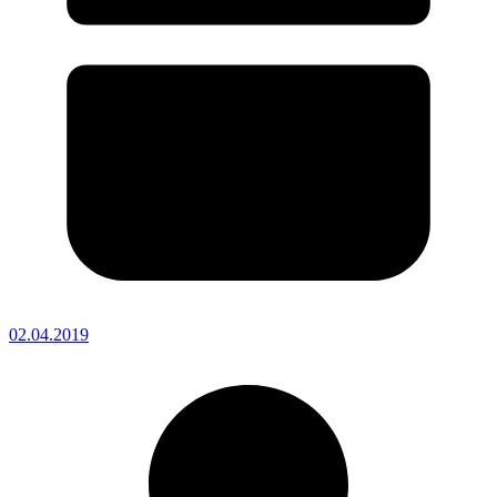
02.04.2019