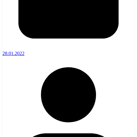
28.01.2022