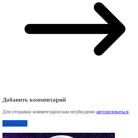
Добавить комментарий
Для отправки комментария вам необходимо
авторизоваться
.
Гороскоп