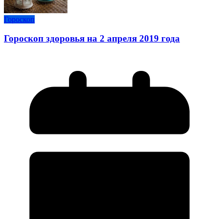
Гороскоп
Гороскоп здоровья на 2 апреля 2019 года