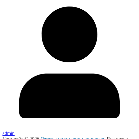
admin
Копирайт © 2026
Ответы на миллион вопросов
. Все права