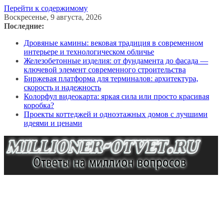
Перейти к содержимому
Воскресенье, 9 августа, 2026
Последние:
Дровяные камины: вековая традиция в современном
интерьере и технологическом обличье
Железобетонные изделия: от фундамента до фасада —
ключевой элемент современного строительства
Биржевая платформа для терминалов: архитектура,
скорость и надежность
Колорфул видеокарта: яркая сила или просто красивая
коробка?
Проекты коттеджей и одноэтажных домов с лучшими
идеями и ценами