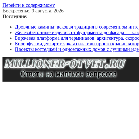
Перейти к содержимому
Воскресенье, 9 августа, 2026
Последние:
Дровяные камины: вековая традиция в современном инте
Железобетонные изделия: от фундамента до фасада — кл
Биржевая платформа для терминалов: архитектура, скоро
Колорфул видеокарта: яркая сила или просто красивая ко
Проекты коттеджей и одноэтажных домов с лучшими иде