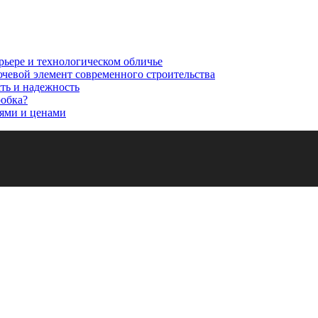
рьере и технологическом обличье
ючевой элемент современного строительства
сть и надежность
робка?
ями и ценами