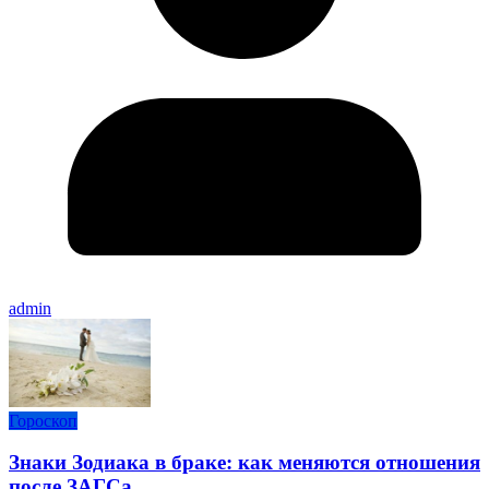
admin
Гороскоп
Знаки Зодиака в браке: как меняются отношения
после ЗАГСа