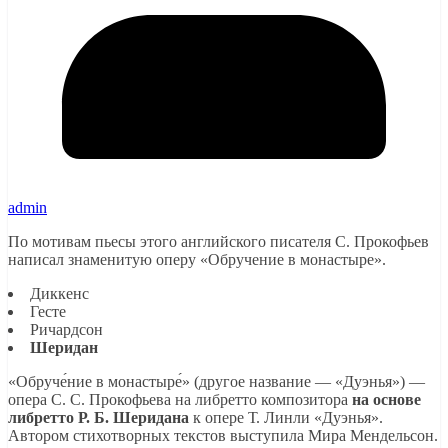
admin
По мотивам пьесы этого английского писателя С. Прокофьев
написал знаменитую оперу «Обручение в монастыре».
Диккенс
Гесте
Ричардсон
Шеридан
«Обруче́ние в монастыре́» (другое название — «Дуэнья») —
опера С. С. Прокофьева на либретто композитора
на основе
либретто Р. Б. Шеридана
к опере Т. Линли «Дуэнья».
Автором стихотворных текстов выступила Мира Мендельсон.