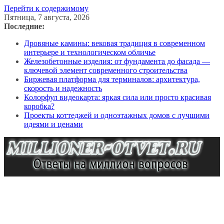
Перейти к содержимому
Пятница, 7 августа, 2026
Последние:
Дровяные камины: вековая традиция в современном
интерьере и технологическом обличье
Железобетонные изделия: от фундамента до фасада —
ключевой элемент современного строительства
Биржевая платформа для терминалов: архитектура,
скорость и надежность
Колорфул видеокарта: яркая сила или просто красивая
коробка?
Проекты коттеджей и одноэтажных домов с лучшими
идеями и ценами