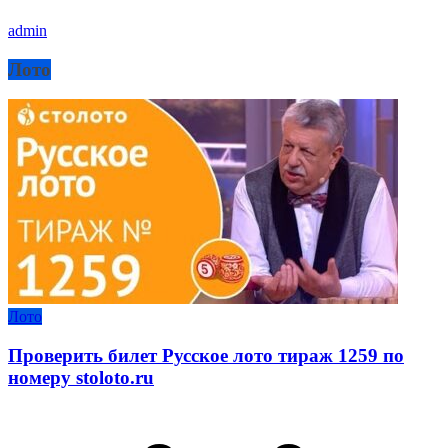
admin
Лото
Лото
Проверить билет Русское лото тираж 1259 по
номеру stoloto.ru