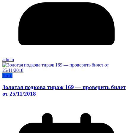
admin
Лото
Золотая подкова тираж 169 — проверить билет
от 25/11/2018