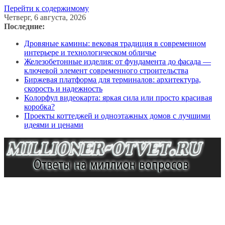
Перейти к содержимому
Четверг, 6 августа, 2026
Последние:
Дровяные камины: вековая традиция в современном
интерьере и технологическом обличье
Железобетонные изделия: от фундамента до фасада —
ключевой элемент современного строительства
Биржевая платформа для терминалов: архитектура,
скорость и надежность
Колорфул видеокарта: яркая сила или просто красивая
коробка?
Проекты коттеджей и одноэтажных домов с лучшими
идеями и ценами