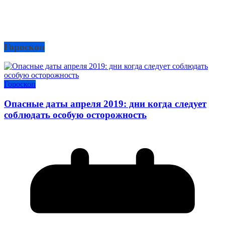
Гороскоп
Гороскоп
Опасные даты апреля 2019: дни когда следует
соблюдать особую осторожность