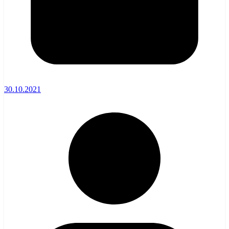
30.10.2021