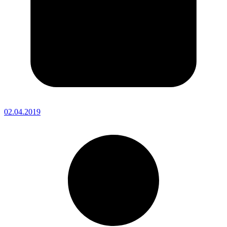
02.04.2019