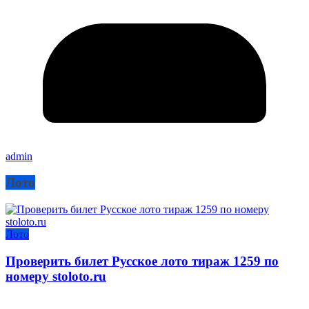
admin
Лото
Лото
Проверить билет Русское лото тираж 1259 по
номеру stoloto.ru