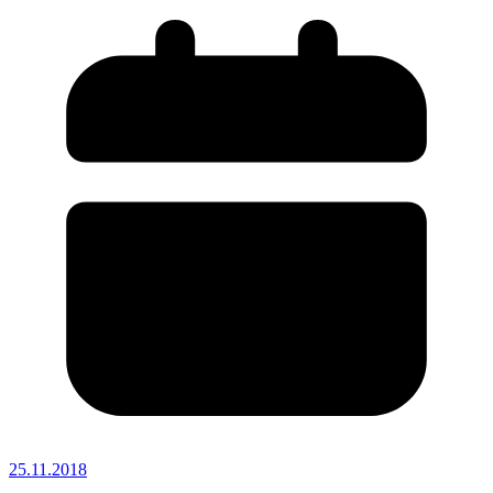
25.11.2018