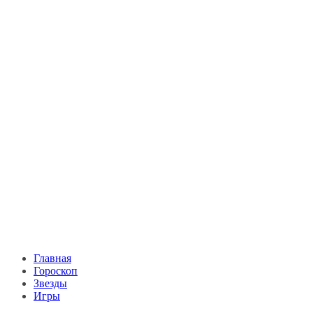
Главная
Гороскоп
Звезды
Игры