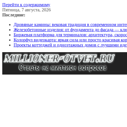
Перейти к содержимому
Пятница, 7 августа, 2026
Последние:
Дровяные камины: вековая традиция в современном инте
Железобетонные изделия: от фундамента до фасада — кл
Биржевая платформа для терминалов: архитектура, скоро
Колорфул видеокарта: яркая сила или просто красивая ко
Проекты коттеджей и одноэтажных домов с лучшими иде