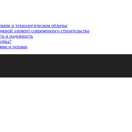
рьере и технологическом обличье
ючевой элемент современного строительства
сть и надежность
робка?
ями и ценами