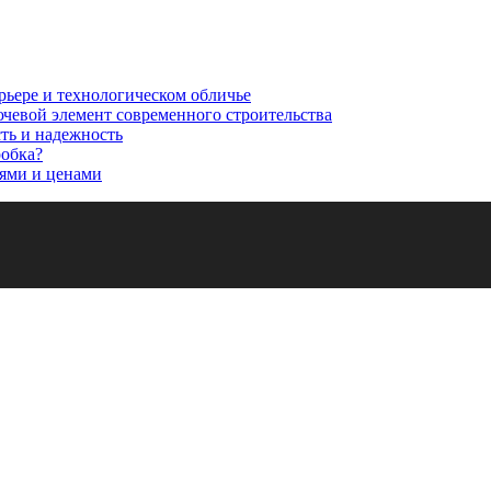
рьере и технологическом обличье
ючевой элемент современного строительства
сть и надежность
робка?
ями и ценами