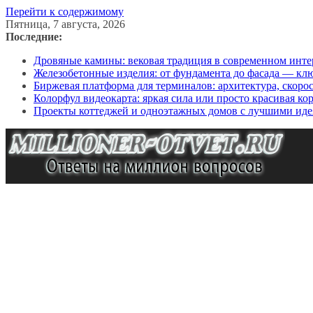
Перейти к содержимому
Пятница, 7 августа, 2026
Последние:
Дровяные камины: вековая традиция в современном инте
Железобетонные изделия: от фундамента до фасада — кл
Биржевая платформа для терминалов: архитектура, скоро
Колорфул видеокарта: яркая сила или просто красивая ко
Проекты коттеджей и одноэтажных домов с лучшими иде