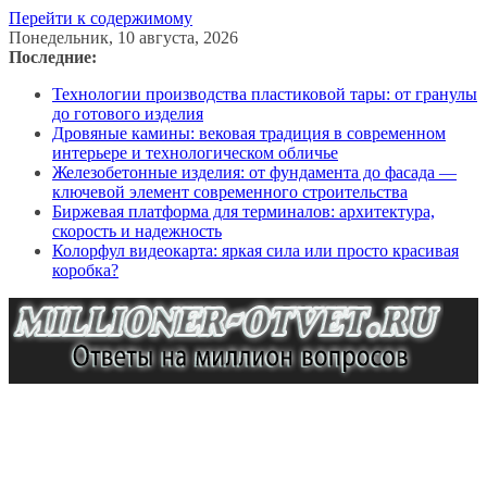
Перейти к содержимому
Понедельник, 10 августа, 2026
Последние:
Технологии производства пластиковой тары: от гранулы
до готового изделия
Дровяные камины: вековая традиция в современном
интерьере и технологическом обличье
Железобетонные изделия: от фундамента до фасада —
ключевой элемент современного строительства
Биржевая платформа для терминалов: архитектура,
скорость и надежность
Колорфул видеокарта: яркая сила или просто красивая
коробка?