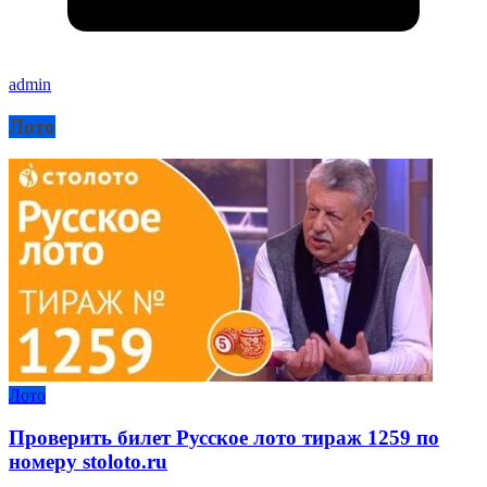
admin
Лото
Лото
Проверить билет Русское лото тираж 1259 по
номеру stoloto.ru