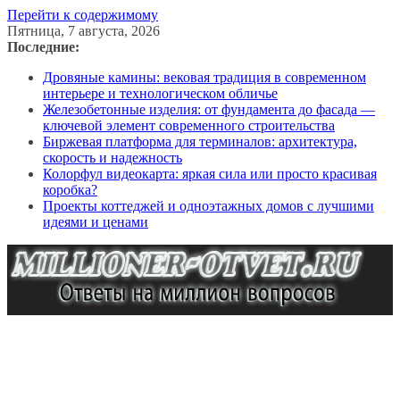
Перейти к содержимому
Пятница, 7 августа, 2026
Последние:
Дровяные камины: вековая традиция в современном
интерьере и технологическом обличье
Железобетонные изделия: от фундамента до фасада —
ключевой элемент современного строительства
Биржевая платформа для терминалов: архитектура,
скорость и надежность
Колорфул видеокарта: яркая сила или просто красивая
коробка?
Проекты коттеджей и одноэтажных домов с лучшими
идеями и ценами