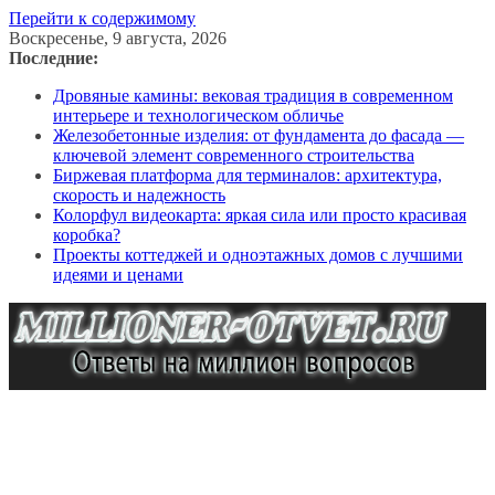
Перейти к содержимому
Воскресенье, 9 августа, 2026
Последние:
Дровяные камины: вековая традиция в современном
интерьере и технологическом обличье
Железобетонные изделия: от фундамента до фасада —
ключевой элемент современного строительства
Биржевая платформа для терминалов: архитектура,
скорость и надежность
Колорфул видеокарта: яркая сила или просто красивая
коробка?
Проекты коттеджей и одноэтажных домов с лучшими
идеями и ценами