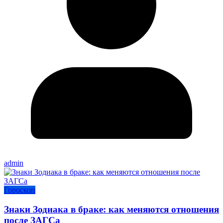
admin
Гороскоп
Знаки Зодиака в браке: как меняются отношения
после ЗАГСа