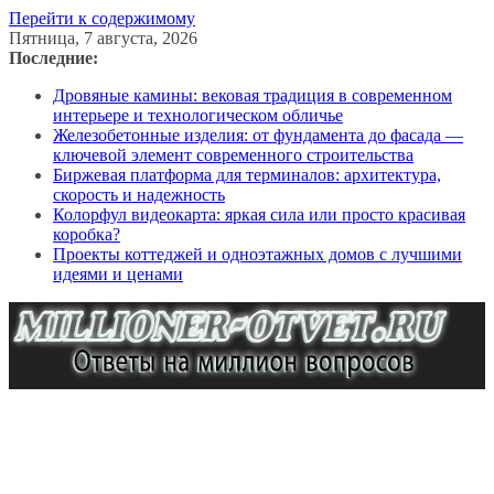
Перейти к содержимому
Пятница, 7 августа, 2026
Последние:
Дровяные камины: вековая традиция в современном
интерьере и технологическом обличье
Железобетонные изделия: от фундамента до фасада —
ключевой элемент современного строительства
Биржевая платформа для терминалов: архитектура,
скорость и надежность
Колорфул видеокарта: яркая сила или просто красивая
коробка?
Проекты коттеджей и одноэтажных домов с лучшими
идеями и ценами