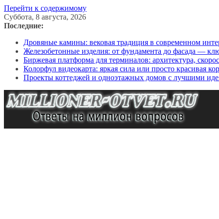
Перейти к содержимому
Суббота, 8 августа, 2026
Последние:
Дровяные камины: вековая традиция в современном инте
Железобетонные изделия: от фундамента до фасада — кл
Биржевая платформа для терминалов: архитектура, скоро
Колорфул видеокарта: яркая сила или просто красивая ко
Проекты коттеджей и одноэтажных домов с лучшими иде