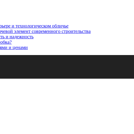
рьере и технологическом обличье
ючевой элемент современного строительства
сть и надежность
робка?
ями и ценами